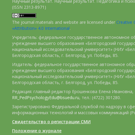
Научный результат. Научный результат. Педагогика и пси
(ISSN 2313-8971)
The journal materials and website are licensed under
Creativ
«Attribution» 4.0 International
.
Учредитель: федеральное государственное автономное о
учреждение высшего образования «Белгородский государ
национальный исследовательский университет» (НИУ «БелГ
Белгородская область, г. Белгород, ул. Победы, 85.
Издатель: федеральное государственное автономное обр
учреждение высшего образования «Белгородский государ
национальный исследовательский университет» (НИУ «БелГ
Белгородская область, г. Белгород, ул. Победы, 85.
Редакция: главный редактор Ерошенкова Елена Ивановна, e
RR_PedPsychologyEdu@bsuedu.ru
, тел.: (4722) 301280.
Зарегистрировано Федеральной службой по надзору в сфе
информационных технологий и массовых коммуникаций (Р
Свидетельство о регистрации СМИ
Положение о журнале