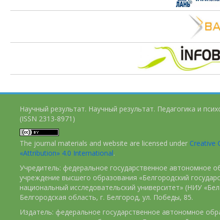
Научный результат. Научный результат. Педагогика и пси
(ISSN 2313-8971)
The journal materials and website are licensed under
Creativ
«Attribution» 4.0 International
.
Учредитель: федеральное государственное автономное о
учреждение высшего образования «Белгородский государ
национальный исследовательский университет» (НИУ «БелГ
Белгородская область, г. Белгород, ул. Победы, 85.
Издатель: федеральное государственное автономное обр