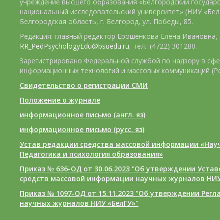
учреждение высшего образования «Белгородский государ
национальный исследовательский университет» (НИУ «БелГ
Белгородская область, г. Белгород, ул. Победы, 85.
Редакция: главный редактор Ерошенкова Елена Ивановна, e
RR_PedPsychologyEdu@bsuedu.ru
, тел.: (4722) 301280.
Зарегистрировано Федеральной службой по надзору в сфе
информационных технологий и массовых коммуникаций (Р
Свидетельство о регистрации СМИ
Положение о журнале
информационное письмо (англ. яз)
информационное письмо (русс. яз)
Устав редакции средства массовой информации «Нау
Педагогика и психология образования»
Приказ № 636-ОД от 30.06.2023 "Об утверждении Уста
средств массовой информации научных журналов НИУ
Приказ № 1097-ОД от 15.11.2023 "Об утверждении Рег
научных журналов НИУ «БелГУ»"