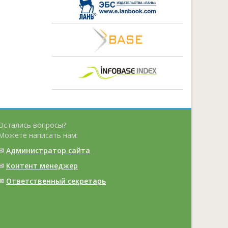
Остались вопросы?
Можете написать нам:
✉
Администратор сайта
✉
Контент менеджер
✉
Ответственный cекретарь