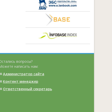
Остались вопросы?
Можете написать нам:
✉
Администратор сайта
✉
Контент менеджер
✉
Ответственный cекретарь