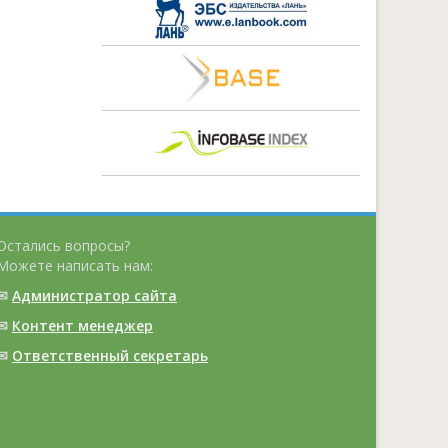
Остались вопросы?
Можете написать нам:
✉
Администратор сайта
✉
Контент менеджер
✉
Ответственный cекретарь