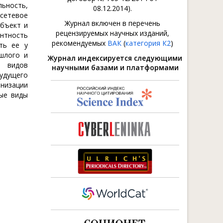
льность,
08.12.2014).
 сетевое
Журнал включен в перечень
объект и
рецензируемых научных изданий,
ентность
рекомендуемых
ВАК
(
категория К2
)
ть ее у
шлого и
Журнал индексируется следующими
и видов
научными базами и платформами
удущего
низации
ные виды