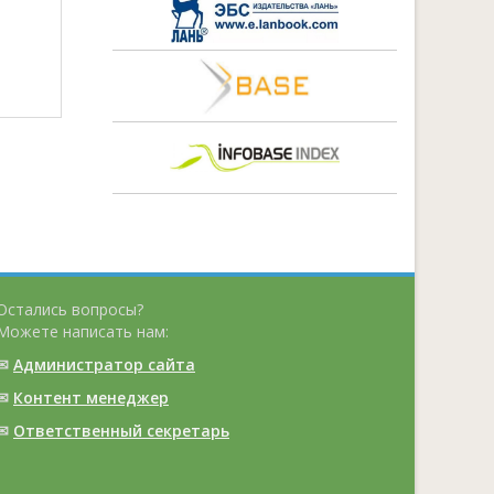
Остались вопросы?
Можете написать нам:
✉
Администратор сайта
✉
Контент менеджер
✉
Ответственный cекретарь