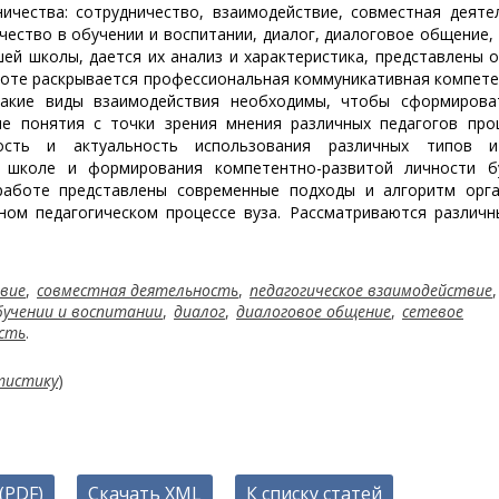
ичества: сотрудничество, взаимодействие, совместная деяте
чество в обучении и воспитании, диалог, диалоговое общение,
шей школы, дается их анализ и характеристика, представлены 
аботе раскрывается профессиональная коммуникативная компет
какие виды взаимодействия необходимы, чтобы сформирова
ые понятия с точки зрения мнения различных педагогов про
ность и актуальность использования различных типов 
 школе и формирования компетентно-развитой личности б
 работе представлены современные подходы и алгоритм орга
тном педагогическом процессе вуза. Рассматриваются различ
вие
,
совместная деятельность
,
педагогическое взаимодействие
,
бучении и воспитании
,
диалог
,
диалоговое общение
,
сетевое
сть
.
тистику
)
(PDF)
Скачать XML
К списку статей