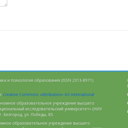
ика и психология образования (ISSN 2313-8971)
er
Creative Commons «Attribution» 4.0 International
.
тономное образовательное учреждение высшего
ациональный исследовательский университет» (НИУ
. Белгород, ул. Победы, 85.
номное образовательное учреждение высшего