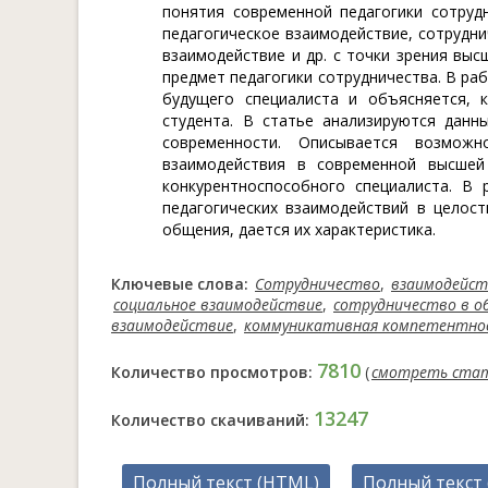
понятия современной педагогики сотрудн
педагогическое взаимодействие, сотрудни
взаимодействие и др. с точки зрения выс
предмет педагогики сотрудничества. В р
будущего специалиста и объясняется, 
студента. В статье анализируются данн
современности. Описывается возмож
взаимодействия в современной высшей
конкурентноспособного специалиста. В
педагогических взаимодействий в целос
общения, дается их характеристика.
Ключевые слова:
Сотрудничество
,
взаимодейст
социальное взаимодействие
,
сотрудничество в о
взаимодействие
,
коммуникативная компетентно
7810
Количество просмотров:
(
смотреть ста
13247
Количество скачиваний:
Полный текст (HTML)
Полный текст 