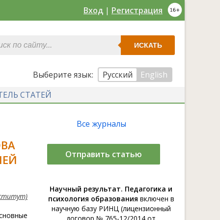
Вход
|
Регистрация
ИСКАТЬ
Выберите язык:
Русский
English
ТЕЛЬ СТАТЕЙ
Все журналы
ОВА
Отправить статью
ЛЕЙ
Научный результат. Педагогика и
нститут)
психология образования
включен в
научную базу РИНЦ (лицензионный
основные
договор № 765-12/2014 от