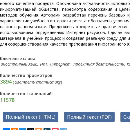
нового качества продукта. Обоснована актуальность использо
информатизацией общества, пересмотра содержания и целей
методов обучения. Авторами разработан перечень базовых к
характеристик учебного интернет-проекта обозначены услови
на иностранном языке. Предложены конкретные практические
использованием определенных Интернет-ресурсов. Сделан в
материала в учебный процесс и создавая реальную среду дл
для совершенствования качества преподавания иностранного яз
Ключевые слова:
иностранный язык
,
ИКТ
,
интернет
,
проектная деятельность
,
к
Количество просмотров:
3894
(
смотреть статистику
)
Количество скачиваний:
11578
Полный текст (HTML)
Полный текст (PDF)
Ск