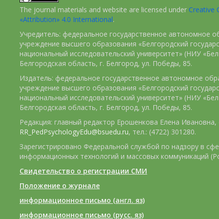
The journal materials and website are licensed under
Creativ
«Attribution» 4.0 International
.
Учредитель: федеральное государственное автономное о
учреждение высшего образования «Белгородский государ
национальный исследовательский университет» (НИУ «БелГ
Белгородская область, г. Белгород, ул. Победы, 85.
Издатель: федеральное государственное автономное обр
учреждение высшего образования «Белгородский государ
национальный исследовательский университет» (НИУ «БелГ
Белгородская область, г. Белгород, ул. Победы, 85.
Редакция: главный редактор Ерошенкова Елена Ивановна, e
RR_PedPsychologyEdu@bsuedu.ru
, тел.: (4722) 301280.
Зарегистрировано Федеральной службой по надзору в сфе
информационных технологий и массовых коммуникаций (Р
Свидетельство о регистрации СМИ
Положение о журнале
информационное письмо (англ. яз)
информационное письмо (русс. яз)