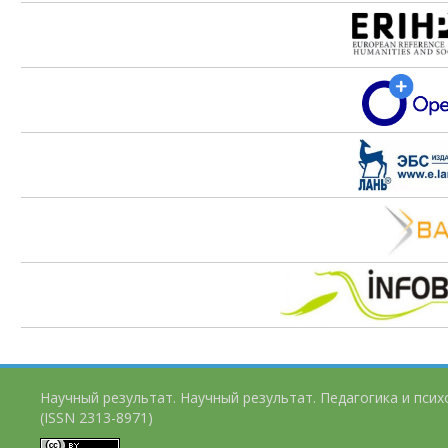
Научный результат. Научный результат. Педагогика и пси
(ISSN 2313-8971)