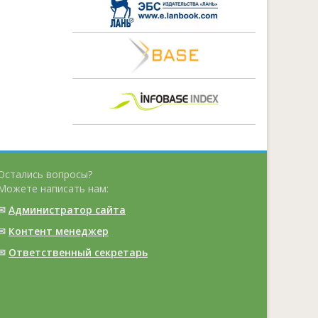
Остались вопросы?
Можете написать нам:
✉
Администратор сайта
✉
Контент менеджер
✉
Ответственный cекретарь