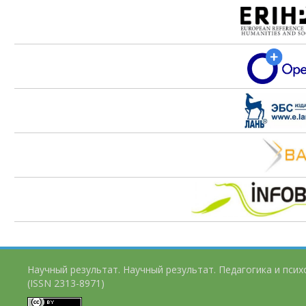
Научный результат. Научный результат. Педагогика и пси
(ISSN 2313-8971)