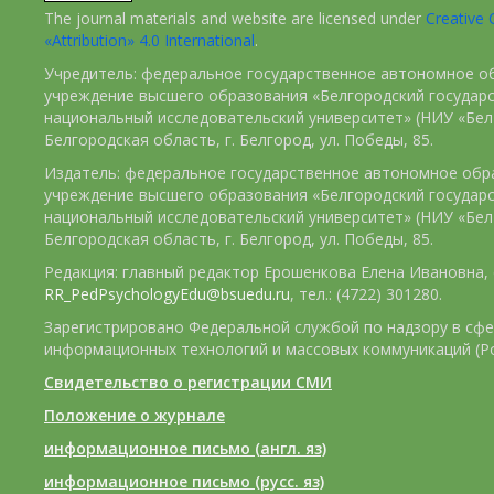
The journal materials and website are licensed under
Creativ
«Attribution» 4.0 International
.
Учредитель: федеральное государственное автономное о
учреждение высшего образования «Белгородский государ
национальный исследовательский университет» (НИУ «БелГ
Белгородская область, г. Белгород, ул. Победы, 85.
Издатель: федеральное государственное автономное обр
учреждение высшего образования «Белгородский государ
национальный исследовательский университет» (НИУ «БелГ
Белгородская область, г. Белгород, ул. Победы, 85.
Редакция: главный редактор Ерошенкова Елена Ивановна, e
RR_PedPsychologyEdu@bsuedu.ru
, тел.: (4722) 301280.
Зарегистрировано Федеральной службой по надзору в сфе
информационных технологий и массовых коммуникаций (Р
Свидетельство о регистрации СМИ
Положение о журнале
информационное письмо (англ. яз)
информационное письмо (русс. яз)