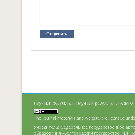
Отправить
Научный результат. Научный результат. Педагог
The journal materials and website are licensed und
Учредитель: федеральное государственное ав
образования «Белгородский государственный н