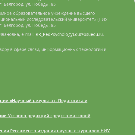
. Белгород, ул. Победы, 85.
номное образовательное учреждение высшего
ациональный исследовательский университет» (НИУ
. Белгород, ул. Победы, 85.
вановна, e-mail:
RR_PedPsychologyEdu@bsuedu.ru
,
зору в сфере связи, информационных технологий и
ции «Научный результат. Педагогика и
ении Уставов редакций средств массовой
дении Регламента издания научных журналов НИУ