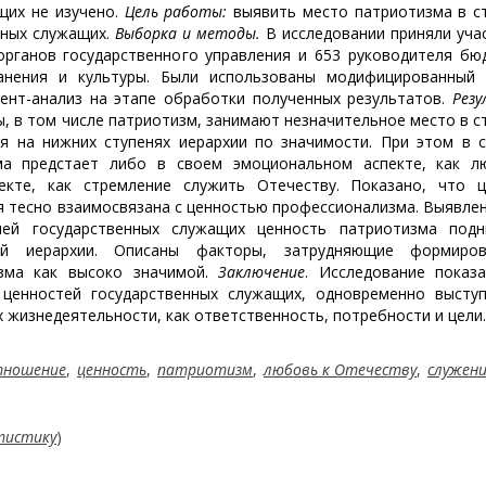
щих не изучено.
Цель работы:
выявить место патриотизма в с
нных служащих.
Выборка и методы.
В исследовании приняли уча
органов государственного управления и 653 руководителя б
ранения и культуры. Были использованы модифицированный 
ент-анализ на этапе обработки полученных результатов.
Рез
, в том числе патриотизм, занимают незначительное место в с
ся на нижних ступенях иерархии по значимости. При этом в 
зма предстает либо в своем эмоциональном аспекте, как л
екте, как стремление служить Отечеству. Показано, что ц
я тесно взаимосвязана с ценностью профессионализма. Выявлен
лей государственных служащих ценность патриотизма подн
ой иерархии. Описаны факторы, затрудняющие формиро
изма как высоко значимой.
Заключение
. Исследование показ
 ценностей государственных служащих, одновременно выступ
 жизнедеятельности, как ответственность, потребности и цели.
тношение
,
ценность
,
патриотизм
,
любовь к Отечеству
,
служен
тистику
)