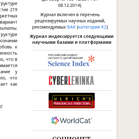
труктуре
08.12.2014).
стие 219
Журнал включен в перечень
юджетных
рецензируемых научных изданий,
вариант
рекомендуемых
ВАК
(
категория К2
)
ультаты
.
труктуре
Журнал индексируется следующими
сознании
научными базами и платформами
юбовь к
енность
о, что в
имается
вание у
ало, что
ает как
ие