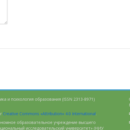
ика и психология образования (ISSN 2313-8971)
er
Creative Commons «Attribution» 4.0 International
.
тономное образовательное учреждение высшего
ациональный исследовательский университет» (НИУ