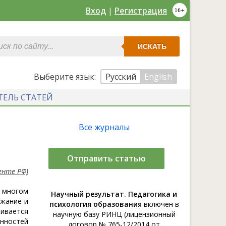
Вход
|
Регистрация
ИСКАТЬ
Выберите язык:
Русский
English
ТЕЛЬ СТАТЕЙ
Все журналы
Отправить статью
енте РФ)
о многом
Научный результат. Педагогика и
ржание и
психология образования
включен в
ривается
научную базу РИНЦ (лицензионный
енностей
договор № 765-12/2014 от