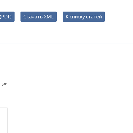
(PDF)
Скачать XML
К списку статей
ации.