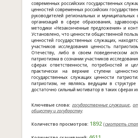
современных российских государственных служа
ценностей современных российских государстве
руководителей региональных и муниципальных 
организаций в сфере образования, здравоох
методики «Незаконченные предложения» и конт
Установлено, что ценности общественной пользы
ценностей государственных служащих, находят
участников исследования ценность патриоти
Отечеству, либо в своем поведенческом асп
патриотизма в сознании участников исследовани
сферах ответственности, потребностей и це
практически на верхние ступени ценностн
государственных служащих ценности патриот
патриотизм, не являясь ведущим в структуре
достаточно сильный мотиватор в таких сферах их
Ключевые слова:
государственные служащие
,
о
обществу и государству
.
1892
Количество просмотров:
(
смотреть ста
4611
Количество скачиваний: