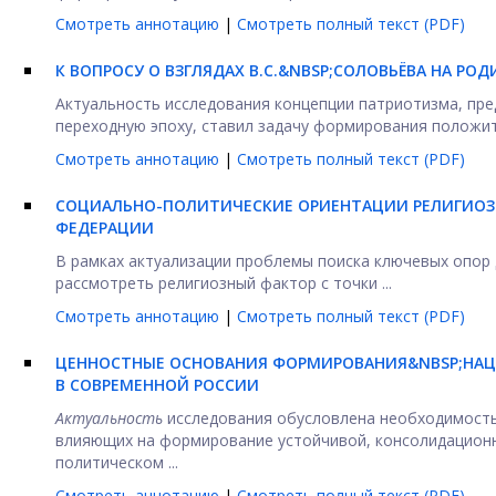
Смотреть аннотацию
|
Смотреть полный текст (PDF)
К ВОПРОСУ О ВЗГЛЯДАХ В.С.&NBSP;СОЛОВЬЁВА НА РО
Актуальность исследования концепции патриотизма, пре
переходную эпоху, ставил задачу формирования положите
Смотреть аннотацию
|
Смотреть полный текст (PDF)
СОЦИАЛЬНО-ПОЛИТИЧЕСКИЕ ОРИЕНТАЦИИ РЕЛИГИОЗ
ФЕДЕРАЦИИ
В рамках актуализации проблемы поиска ключевых опор 
рассмотреть религиозный фактор с точки ...
Смотреть аннотацию
|
Смотреть полный текст (PDF)
ЦЕННОСТНЫЕ ОСНОВАНИЯ ФОРМИРОВАНИЯ&NBSP;
НАЦ
В СОВРЕМЕННОЙ РОССИИ
Актуальность
исследования обусловлена необходимость
влияющих на формирование устойчивой, консолидационн
политическом ...
Смотреть аннотацию
|
Смотреть полный текст (PDF)