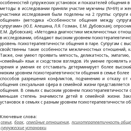
особенностей супружеских установок и показателей общения в
методы: в исследовании приняли участие мужчины (N=69) и же
участники исследования были поделены на 2 группы: супруги
общения» (методика «Особенности общения между супруга
супругами» (Ю.Е. Алешина, Л.Я. Гозман, Е.М. Дубовская); опросн
Е.М. Дубовская); «Методика диагностики межличностных отноше
в исследовании, обладают высоким уровнем психотерапевтичн
уровень психотерапевтичности общения в паре. Супругам с в
свойственны такие особенности межличностных отношений, ка
Также, они умеют проявить мягкость, деликатность, эмпатию,
«семейный» язык и сходством взглядов. Их умение проявлять 
зрения и умения ее отстаивать детерминирует более высоки
низким уровнем психотерапевтичности общения в семье более 
способов разрешения конфликтов, подчинению и отказу от 
общения сексуальная сфера в семейной жизни представляется 
общения. В семьях с высоким уровнем психотерапевтичности
меньшая степень значимости детей в семейной жизни. Закл
установок в семьях с разным уровнем психотерапевтичности о
Ключевые слова:
семья
,
брак
,
семейные отношения
,
психотерапевтичность обще
супружеские установки
.