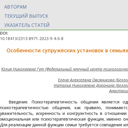
АВТОРАМ
ТЕКУЩИЙ ВЫПУСК
УКАЗАТЕЛЬ СТАТЕЙ
DOI:
10.18413/2313-8971-2023-9-4-0-8
Особенности супружеских установок в семья
Юлия Николаевна Гут (Федеральный научный центр психологиче
Елена Алексеевна Овсяникова (Бел
Наталья Николаевна Доронина (Белго
Анастаси
Введение. Психотерапевтичность общения является о
психотерапевтичностью общения, как правило, понимаютс
уважительность, искренность и конгруэнтность в отношени
эмоциональная или психотерапевтическая функция, именно о
Для реализации данной функции семьи требуется совпадение ил