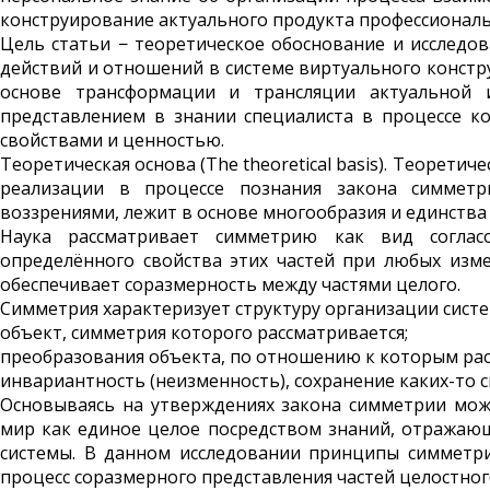
конструи­рование актуального продукта профес­сионал
Цель статьи − теоретическое обоснование и исследо
действий и отношений в системе виртуального констр
основе трансформации и трансляции актуальной
представлением в знании специалиста в процессе к
свойствами и ценностью.
Теоретическая основа (The theoretical basis). Теорети
реализа­ции в процессе познания закона симмет
воззрениями, лежит в основе многообразия и единства
Наука рассматривает симметрию как вид соглас
определённого свойства этих частей при любых изме
обеспечивает соразмерность между частями целого.
Симметрия характеризует структуру организации систе
объект, симметрия которого рассматривается;
преобразования объекта, по отношению к которым рас
инвариантность (неизменность), сохранение каких-то
Основываясь на утверждениях закона симметрии мож
мир как единое целое посредством знаний, отражающ
системы. В данном исследовании принципы симметр
процесс соразмерного представления частей целостног