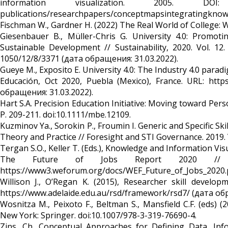
information visualization. 2005. DOI: 1
publications/researchpapers/conceptmapsintegratingknowin
Fischman W., Gardner H. (2022) The Real World of College: 
Giesenbauer B., Müller-Chris G. University 4.0: Promot
Sustainable Development // Sustainability, 2020. Vol. 1
1050/12/8/3371 (дата обращения: 31.03.2022).
Gueye M., Exposito E. University 4.0: The Industry 4.0 para
Educación, Oct 2020, Puebla (Mexico), France. URL: https
обращения: 31.03.2022).
Hart S.A. Precision Education Initiative: Moving toward Perso
P. 209-211. doi:10.1111/mbe.12109.
Kuzminov Ya., Sorokin P., Froumin I. Generic and Specific 
Theory and Practice // Foresight and STI Governance. 2019. V
Tergan S.O., Keller T. (Eds.), Knowledge and Information Vis
The Future of Jobs Report 2020 // 
https://www3.weforum.org/docs/WEF_Future_of_Jobs_2020.p
Willison J., O’Regan K. (2015), Researcher skill develop
https://www.adelaide.edu.au/rsd/framework/rsd7/ (дата об
Wosnitza M., Peixoto F., Beltman S., Mansfield C.F. (eds) 
New York: Springer. doi:10.1007/978-3-319-76690-4.
Zins, Ch. Conceptual Approaches for Defining Data, Inf