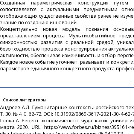
Созданная параметрическая конструк­ция путем
сопоставляется с актуальными предметными отн
отображающих существенные свойства ранее не изуче
знание по созданию инноваций.
Концептуально новая модель познания основыв
представлением процесса. Мультисобытийное предс
синхронностью развития с реальной средой, уника
безотходностью процесса конструирования актуально
активности, обеспечивая изменчивость и отбор перспе
Каждое новое событие уточняет, развивает и конкрет
параметров единичного конкретного продукта профес
Список литературы
Андреев А.Л. Гуманитарные контексты российского тех
Т. 30. № 4. С. 62-72. DOI: 10.31992/0869-3617-2021-30-4-62-
Гопка А. Рецепт экономического чуда: какие универси
марта 2020. URL: https://www.forbes.ru/biznes/395161-re
dlya-tehnologicheskogo (дата обращения: 05.04.2022).