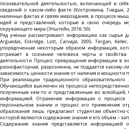
познавательной деятельностью, включающей в себ
сведений о каком-либо факте (Костромина, Гнедых, 
наличных фактах и связях ми­роздания, в процессе мы
идей и представлений, которые в свою очередь мо
окружающего мира (Эпштейн, 2016: 50).
Ряд учёных рассматривают информа­цию как сырье для п
Arguedas, Eskridge, Lott, Carvajal, 2005; Tergan, Ke
упорядоченная некоторым образом информация, кот
отражает в сознании человека черты и свойства
деятельности. Процесс превращения информации в зн
разнофакторная, разрозненна, не поддается какому-ли
зависимость ценности знания от наличия и мощности 
При реализации традиционного образовательного 
Обучающийся выключен из процесса непосредственной
полученным кем-то и представленным во всеобщей, б
информацией. Отражение информации о процессе и
персональном знании и процесс его применения от
образования лишь предлагают студентам объектно-
которой являются содержание знания и его объём – за
Содержание знания представляется информацией о