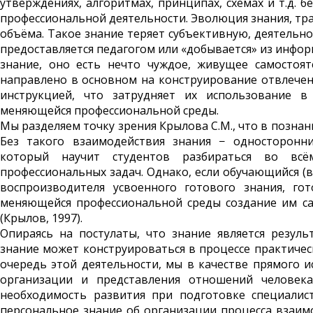
утверждениях, алгоритмах, принципах, схемах и т.д. 
профессиональной деятельности. Эволюция знания, тра
объёма. Такое знание теряет субъективную, деятельно
предоставляется педагогом или «добывается» из инфо
знание, оно есть нечто чуждое, живущее самостоя
направлено в основном на конструирование отвлеченн
инструкцией, что затрудняет их использование в
меняющейся профессиональной среды.
Мы разделяем точку зрения Крылова С.М., что в позна
Без такого взаимодействия знания − односторонни
который научит студентов разбираться во вс
профессиональных задач. Однако, если обучающийся (
воспроизводителя усвоенного готового знания, го
меняющейся профессиональной среды создание им са
(Крылов, 1997).
Опираясь на постулаты, что знание является резул
знание может конструироваться в процессе практиче
очередь этой деятельности, мы в качестве прямого 
организации и представления отношений человек
необходимость развития при подготовке специалис
персональное знание об организации процесса взаимо