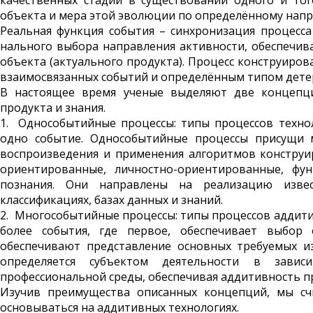
качественных стадий в существовании одного и тог
объекта и мера этой эволюции по определённому нап
Реальная функция события – синхронизация процесса
нального выбора направления активности, обеспечив
объекта (актуального продукта). Процесс конструи­ро
взаимосвязанных событий и определённым типом детер
В настоящее время ученые выделяют две концепци
продукта и знания.
1. Однособытийные процессы: типы процессов техно
одно событие. Однособытийные процессы присущи 
воспроизведения и применения алгоритмов конструи
ориентированные, личностно-ориентированные, фу
познания. Они направлены на реализацию извес
классификациях, базах данных и знаний.
2. Многособытийные процессы: типы процессов аддити
более события, где первое, обеспечивает выбор 
обеспечивают представление основных требуемых и
определяется субъектом деятельности в завис
профессиональной среды, обеспечивая аддитивность п
Изучив преимущества описанных концепций, мы сч
основываться на аддитивных технологиях.