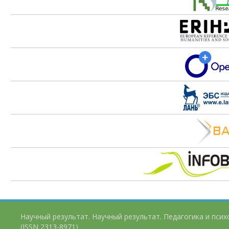
Научный результат. Научный результат. Педагогика и пси
(ISSN 2313-8971)