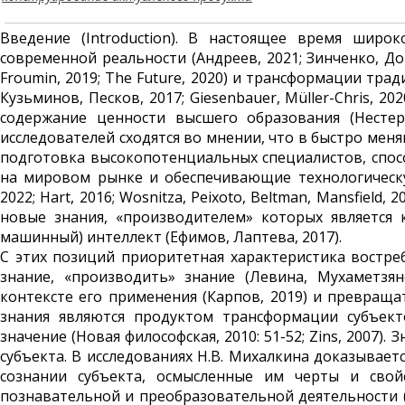
Введение (Introduction). В настоящее время широ
современной реальности (Андреев, 2021; Зинченко, Доро
Froumin, 2019; The Future, 2020) и трансформации трад
Кузьминов, Песков, 2017; Giesenbauer, Müller-Chris, 20
содержание ценности высшего образования (Нестерен
исследователей сходятся во мнении, что в быстро мен
подготовка высокопотенциальных специа­листов, спо
на мировом рынке и обеспечивающие технологическу
2022; Hart, 2016; Wosnitza, Peixoto, Beltman, Mansfiel
новые знания, «производителем» которых является
машинный) интеллект (Ефимов, Лаптева, 2017).
С этих позиций приоритетная харак­теристика вост
знание, «производить» знание (Левина, Мухамет­зян
контексте его применения (Карпов, 2019) и превраща
знания являются продуктом трансформации субъек
значение (Новая философская, 2010: 51-52; Zins, 2007)
субъекта. В исследованиях Н.В. Михалкина доказы­вает
сознании субъекта, осмысленные им черты и свойс
познавательной и преобра­зовательной деятельности (