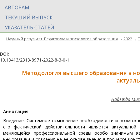
АВТОРАМ
ТЕКУЩИЙ ВЫПУСК
УКАЗАТЕЛЬ СТАТЕЙ
Научный результат. Педагогика и психология образования
→
2022
→
Т
DOI:
10.18413/2313-8971-2022-8-3-0-1
Методология высшего образования в но
актуаль
Надежда Миха
Aннотация
Введение. Системное осмысление необходимости и возможн
его фактической действительности является актуальной
меняющейся профессиональной среды особо значимым яв
информации и создания на её основе знания в процессе конс