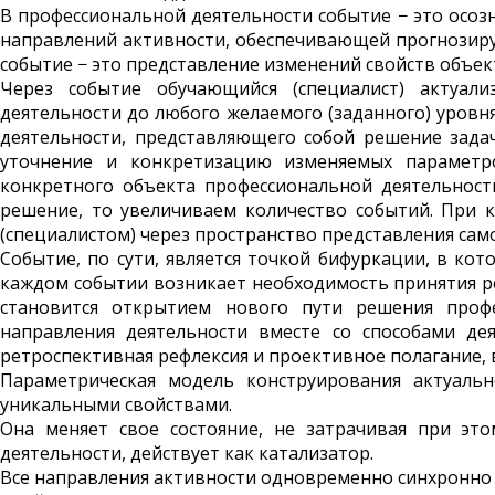
В профессиональной деятельности событие − это осо
направлений активности, обеспечивающей прогнозиру
событие − это представление изменений свойств объе
Через событие обучающийся (специалист) актуали
деятельности до любого желаемого (заданного) уровн
деятельности, представляющего собой решение зада
уточнение и конкретизацию изменяемых параметр
конкретного объекта профес­сиональной деятельнос
решение, то увеличиваем количество событий. При
(специа­листом) через пространство представления сам
Событие, по сути, является точкой бифуркации, в ко
каждом событии возникает необходимость принятия р
становится открытием нового пути решения профе
направления деятель­ности вместе со способами де
ретроспективная рефлексия и проективное полагание, 
Параметрическая модель конструи­рования актуаль
уникальными свойствами.
Она меняет свое состояние, не затрачивая при эт
деятельности, действует как катализатор.
Все направления активности одновременно синхронно 