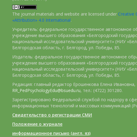
The journal materials and website are licensed under
Creativ
«Attribution» 4.0 International
.
Учредитель: федеральное государственное автономное о
учреждение высшего образования «Белгородский государ
национальный исследовательский университет» (НИУ «БелГ
Белгородская область, г. Белгород, ул. Победы, 85.
Издатель: федеральное государственное автономное обр
учреждение высшего образования «Белгородский государ
национальный исследовательский университет» (НИУ «БелГ
Белгородская область, г. Белгород, ул. Победы, 85.
Редакция: главный редактор Ерошенкова Елена Ивановна, e
RR_PedPsychologyEdu@bsuedu.ru
, тел.: (4722) 301280.
Зарегистрировано Федеральной службой по надзору в сфе
информационных технологий и массовых коммуникаций (Р
Свидетельство о регистрации СМИ
Положение о журнале
информационное письмо (англ. яз)