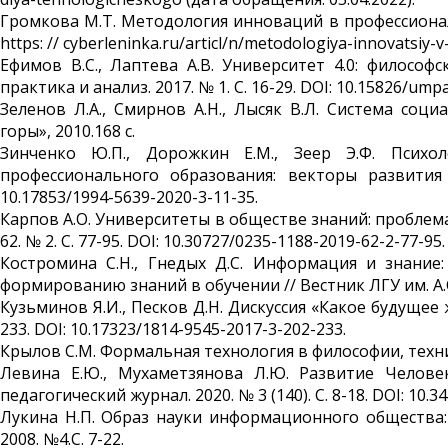
Громкова М.Т. Методология инноваций в профессиональ
https: // cyberleninka.ru/articl/n/metodologiya-innovatsiy
Ефимов В.С., Лаптева А.В. Университет 4.0: философ
практика и анализ. 2017. № 1. С. 16-29. DOI: 10.15826/umpa
Зеленов Л.А., Смирнов А.Н., Лысяк В.Л. Система соц
горы», 2010.168 с.
Зинченко Ю.П., Дорожкин Е.М., Зеер Э.Ф. Психол
профессионального образования: векторы развития 
10.17853/1994-5639-2020-3-11-35.
Карпов А.О. Университеты в обществе знаний: проблема
62. № 2. С. 77-95. DOI: 10.30727/0235-1188-2019-62-2-77-95.
Костромина С.Н., Гнедых Д.С. Информация и знани
формированию знаний в обучении // Вестник ЛГУ им. А.С.
Кузьминов Я.И., Песков Д.Н. Дискуссия «Какое будущее 
233. DOI: 10.17323/1814-9545-2017-3-202-233.
Крылов С.М. Формальная технология в философии, техник
Левина Е.Ю., Мухаметзянова Л.Ю. Развитие Челове
педагогический журнал. 2020. № 3 (140). С. 8-18. DOI: 10.34
Лукина Н.П. Образ науки информационного общества:
2008. №4.С. 7-22.