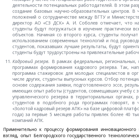
деятельности потенциальных работодателей. В этом раз
создание базовых научно-образовательных центров. В 
положений о сотрудничестве между ВГТУ и Министерств
директор АО «СЗ ДСК» А. И. Соболев отмечает, что н
студенты будут погружаться в изучение практически в
объектов. Начиная со второго курса, студенты получа
использованием современных технологий и под руковод
студентов, показавших лучшие результаты, будут ориент
студенты будут трудоустроены на привлекательные рабоч
Кадровый резерв.
В рамках федеральных, региональных,
программах формирования кадрового резерва. Так, нап
программа стажировок для молодых специалистов в орг
числе других, студенты выпускных курсов. Отбор потенц
основе содержания заявки, подготовленного эссе, резуль
имеющих опыт работы (студентов, совмещавших учебу с з
управленческого резерва в территориальных органах, 
студентов в подобного рода программах говорят, в ч
«Золотой кадровый резерв АПК» на базе цифровой платфо
года) за первые 5 месяцев работы привлек более 40 ты
компаний АПК.
Применительно к процессу формирования инновационного 
взгляд, опыт Белгородского государственного технологическ