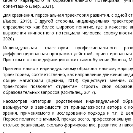
своего карьерного и образовательного потенциала, учи
ориентацию (Зеер, 2021).
Для сравнения, персональная траектория развития, с одной с
(Львов, 2019). С другой стороны, индивидуальная траекто
определяется как более широкое понятие, где в качестве 
выражения личностного потенциала человека совокупности
2020).
Индивидуальная траектория профессионального раз
дифференцированная программа действий, ориентированная
При этом в основе дефиниции лежит самообучение (Бичева, Ме
Применительно к индивидуальному образовательному маршру
траекторией, соответственно, как направление движения инд
общей магистрали (Щукина, 2013). Существует мнение, с
траекторий позволяет студентам строить свои образо
образовательных запросов (Осипьянц, 2017).
Рассмотрев категории, родственные индивидуальной обр
варьируется в зависимости от принадлежности автора к ко
зрения, применяемого к исследованию подхода и т.п. В це
Первое полагает значимой, прежде всего, профессиональную 
столько реализации, сколько формированию, развитию и нако