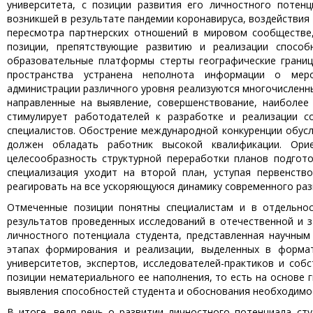
университета, с позиции развития его личностного потен
возникшей в результате пандемии коронавируса, воздействия
пересмотра партнерских отношений в мировом сообществе,
позиции, препятствующие развитию и реализации способн
образовательные платформы стерты географические грани
пространства устранена неполнота информации о меро
администрации различного уровня реализуются многочисленн
направленные на выявление, совершенствование, наиболее
стимулирует работодателей к разработке и реализации с
специалистов. Обострение международной конкуренции обус
должен обладать работник высокой квалификации. Орие
целесообразность структурной переработки планов подгото
специализация уходит на второй план, уступая первенст
реагировать на все ускоряющуюся динамику современного разв
Отмеченные позиции понятны специалистам и в отдельнос
результатов проведенных исследований в отечественной и з
личностного потенциала студента, представленная научным
этапах формирования и реализации, выделенных в форма
университетов, экспертов, исследователей-практиков и со
позиции нематериального ее наполнения, то есть на основе 
выявления способностей студента и обоснования необходимо
В итоге, ведя речь о развитии личностного потенциала ст