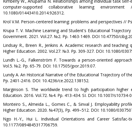
Kimberly W., Anupama N. Relationships among individual task self-e
computer-supported collaborative learning environme
10.1080/01443410.2014.926312.
Krol V.M. Person-centered learning: problems and perspectives // Ps
Krupa T. V. Machine Learning and Student's Educational Trajectory
Government. 2021. Vol.27. №2. Pp. 1463-1469. DOI 10.47750/cibg.20
Lindsay R., Breen R., Jenkins A. Academic research and teaching q
Higher Education. 2002. Vol.27. №3. Pp. 309-327. DOI: 10.1080/03
Lundh L.-G., Falkenström F. Towards a person-oriented approach 
Vol.5. №2. Pp. 65-79. DOI: 10.17505/jpor.2019.07.
Lundy A. An Historical Narrative of the Educational Trajectory of the
Pp. 2401-2416. DOI: 10.4236/ce.2022.138152.
Marginson S. The worldwide trend to high participation higher ed
Education. 2016. Vol.72. №4. Pp. 413-434. SI. DOI: 10.1007/s10734-
Monteiro S., Almeida L., Gomes C., & Sinval J. Employability profi
Higher Education. 2020. №47(3), Pp. 499–512. DOI: 10.1080/03075
Ngo H.-Y., Hui L. Individual Orientations and Career Satisfac
10.1177/0894845317706759.