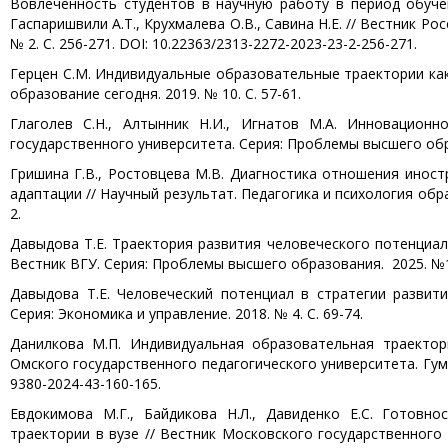
Вовлеченность студентов в научную работу в период обучени
Гаспаришвили А.Т., Крухмалева О.В., Савина Н.Е. // Вестник Ро
№ 2. С. 256-271. DOI: 10.22363/2313-2272-2023-23-2-256-271.
Герцен С.М. Индивидуальные образовательные траектории ка
образование сегодня. 2019. № 10. С. 57-61.
Глаголев С.Н., Алтынник Н.И., Игнатов М.А. Инновацион
государственного университета. Серия: Проблемы высшего образ
Гришина Г.В., Ростовцева М.В. Диагностика отношения иност
адаптации // Научный результат. Педагогика и психология образо
2.
Давыдова Т.Е. Траектория развития человеческого потенциал
Вестник ВГУ. Серия: Проблемы высшего образования. 2025. №1.
Давыдова Т.Е. Человеческий потенциал в стратегии развити
Серия: Экономика и управление. 2018. № 4. С. 69-74.
Данилкова М.П. Индивидуальная образовательная траектори
Омского государственного педагогического университета. Гуман
9380-2024-43-160-165.
Евдокимова М.Г., Байдикова Н.Л., Давиденко Е.С. Готовн
траектории в вузе // Вестник Московского государственного 