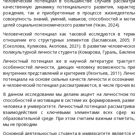
Человеческий потенциал в большинстве случаев рассматр
качественную динамику потенциального развития, характ
рождения, так и приобретенные в процессе жизнедеятельн
совокупность знаний, умений, навыков, способностей и мот
целей социальноэкономического развития (Чжан, 2024).
Человеческий потенциал как таковой исследуются в терми
отношении его структурных элементов (Заславская, 2005;
(Соколова, Куликова, Акопова, 2021). В развитии человечес
поликультурной личности студента (Комарова, Гураль, Баклене
Личностный потенциал же в научной литературе трактует
особенностей личности, дающих человеку возможность при
внутренних представлений и критериев (Леонтьев, 2011). Лич
потенциала на основе сильных качеств личности и осознании
и человеческий потенциал рассматриваются, в числе прочих ва
В данном исследовании мы делаем акцент на личностном пот
способностей и мотивации в системе их формирования, развит
человека в университете. Личностный потенциал рассматрива
взаимодействия с ключевыми элементами всех сфер жи
образовательной среде. При этом считаем важным отметить
мы не проводим.
Основной деятельностью студента в университете является у