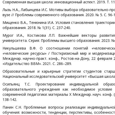
Современная высшая школа: инновационный аспект. 2019. Т. 11. 
Лызь Н.А., Лабынцева И.С. Мотивы выбора образовательно-пр
вузе // Проблемы современного образования. 2020. № 5. С. 96-1
Мищенко В.А., Тенюнина И.А. Условия становления траектории
образования. 2018. № 1(31). С. 237-240.
Мурог И.А., Костикова Л.П. Важнейшие векторы развития
университета. Серия: Проблемы высшего образования. 2023. № 4
Никульшеева В.Ф. О соотношении понятий «человеческий
«человеческие ресурсы» / Посткризисный мир и модернизаци
Междунар. научно-практ. конф., Ростов-на-Дону, 22 февраля
«Издательство ВВМ». 2021. С. 286–289.
Образовательные и карьерные стратегии студентов старш
Национальный исследовательский университет «Высшая школа э
Осипьянц Т.С. Проектирование индивидуальной образ
образовательного учреждения как необходимое условие 
современной педагогики: материалы X Междунар. науч. конф. (г
138-142.
Панин С.Н. Проблемные вопросы реализации индивидуально
обучения: возможности, тенденции, перспективы, особенности: