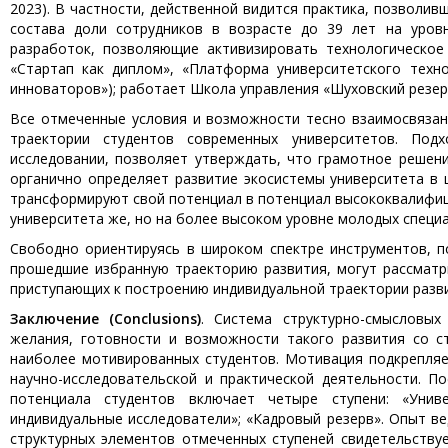
2023). В частности, действенной видится практика, позволи
состава доли сотрудников в возрасте до 39 лет на уров
разработок, позволяющие активизировать технологическое
«Стартап как диплом», «Платформа университетского техно
инноваторов»); работает Школа управления «Шуховский резер
Все отмеченные условия и возможности тесно взаимосвяза
траектории студентов современных университетов. Под
исследовании, позволяет утверждать, что грамотное решен
органично определяет развитие экосистемы университета в 
трансформируют свой потенциал в потенциал высококвалифиц
университета же, но на более высоком уровне молодых специ
Свободно ориентируясь в широком спектре инструментов, п
прошедшие избранную траекторию развития, могут рассматри
приступающих к построению индивидуальной траектории разв
Заключение (Conclusions)
. Система структурно-смысловых
желания, готовности и возможности такого развития со 
наиболее мотивированных студентов. Мотивация подкрепляе
научно-исследовательской и практической деятельности. П
потенциала студентов включает четыре ступени: «Униве
индивидуальные исследователи»; «Кадровый резерв». Опыт в
структурных элементов отмеченных ступеней свидетельству