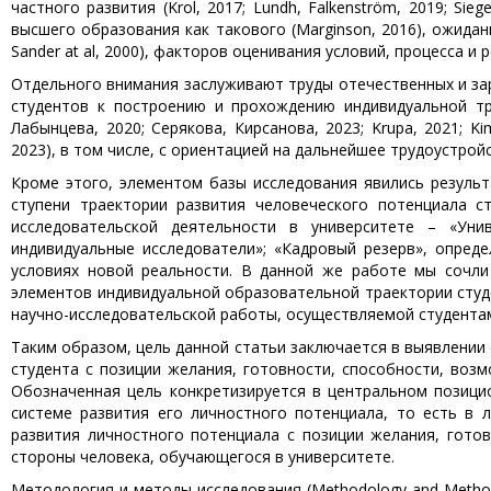
частного развития (Krol, 2017; Lundh, Falkenström, 2019; Sie
высшего образования как такового (Marginson, 2016), ожиданий
Sander at al, 2000), факторов оценивания условий, процесса и р
Отдельного внимания заслуживают труды отечественных и за
студентов к построению и прохождению индивидуальной тра
Лабынцева, 2020; Серякова, Кирсанова, 2023; Krupa, 2021; Kim
2023), в том числе, с ориентацией на дальнейшее трудоустройство
Кроме этого, элементом базы исследования явились результ
ступени траектории развития человеческого потенциала с
исследовательской деятельности в университете – «Унив
индивидуальные исследователи»; «Кадровый резерв», опред
условиях новой реальности. В данной же работе мы сочл
элементов индивидуальной образовательной траектории студе
научно-исследовательской работы, осуществляемой студентам
Таким образом, цель данной статьи заключается в выявлении
студента с позиции желания, готовности, способности, воз
Обозначенная цель конкретизируется в центральном позици
системе развития его личностного потенциала, то есть в 
развития личностного потенциала с позиции желания, гото
стороны человека, обучающегося в университете.
Методология и методы исследования (Methodology and Metho