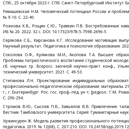
СПб., 25 октября 2023 г. СПб: Санкт-Петербургский Институт Би
Римашевская Н.М. Человеческий потенциал России и проблемы
№ 9-10. С. 22-40.
Рожкова К.В., Рощин С.Ю., Травкин П.В. Востребованные нав
ИБ № 20. 2022. 32 с. DOI: 10.17323/978-5-7598-2696-5.
Серякова С.Б., Кирсанова К.Г. Исследование мотивации вып
Научный результат. Педагогика и психология образования. 2023. Т
Соколова О.Ф., Куликова М.И., Акопова Т.А. Высшее обра
Проблемы патриотического воспитания студенческой молодеж
сб. научных тр. Всеросс. заочной научно-практ. конф., Улья
технический университет. 2021. С. 49-53.
Степанова Л.Н. Проектирование индивидуальных образова
профессионально-педагогическом образовании: материалы 21
г., г. Екатеринбург. Рос. гос. проф.-пед. ун-т; [редкол.: Г.М. Ро
С. 290-294.
Стромов В.Ю., Сысоев П.В., Завьялов В.В. Привлечение тал
Вестник Тамбовского университета. Серия: Гуманитарные науки. 2
Уржинсурен Ж. Модель развития профессионального потенциал
педагогика. 2019. № 12(68). С. 207-210. DOI: 10.24158/spp.2019.12