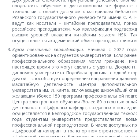
продолжить обучение в дистанционном же формате п
технологии с онлайн доступом к материалам библиоте
Рязанского государственного университета имени С. А. Е
ведут как носители – китайские преподаватели, приех
российские преподаватели, чья квалификация подтверж
высших уровней владения китайским языком HSK. Та
осуществляется академический обмен преподавателями и 
Курсы повышения квалификации.
Начиная с 2022 года
ориентированных на студентов университетов. Если ране
профессионального образования могли граждане, им
настоящее время это могут сделать студенты. Документ
дипломом университета. Подобная практика, с одной стор
другой – способствует определению направления дальней
масштабную деятельность «Центра дополнительног
университета им. И. Канта, включающую широчайший спек
желающим (более 150 программ профессиональной подго
Центра электронного обучения (более 80 открытых онлай
деятельность «Цифровых кафедр», созданных в последние
осуществляется в Белгородском государственном технолог
года студентам университета предоставляется воз
профессиональной переподготовки. В числе доступных пр
«Цифровой инжиниринг в транспортном строительстве», 
«Цифровой менеджмент бережливых технологий» и ряд 