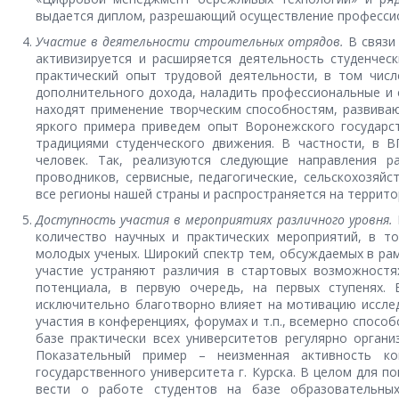
выдается диплом, разрешающий осуществление професси
Участие в деятельности строительных отрядов.
В связи
активизируется и расширяется деятельность студенчес
практический опыт трудовой деятельности, в том числ
дополнительного дохода, наладить профессиональные и с
находят применение творческим способностям, развива
яркого примера приведем опыт Воронежского государст
традициями студенческого движения. В частности, в 
человек. Так, реализуются следующие направления р
проводников, сервисные, педагогические, сельскохозяй
все регионы нашей страны и распространяется на террито
Доступность участия в мероприятиях различного уровня.
количество научных и практических мероприятий, в т
молодых ученых. Широкий спектр тем, обсуждаемых в рам
участие устраняют различия в стартовых возможностя
потенциала, в первую очередь, на первых ступенях.
исключительно благотворно влияет на мотивацию иссле
участия в конференциях, форумах и т.п., всемерно способ
базе практически всех университетов регулярно орган
Показательный пример – неизменная активность к
государственного университета г. Курска. В целом для
вести о работе студентов на базе образовательных