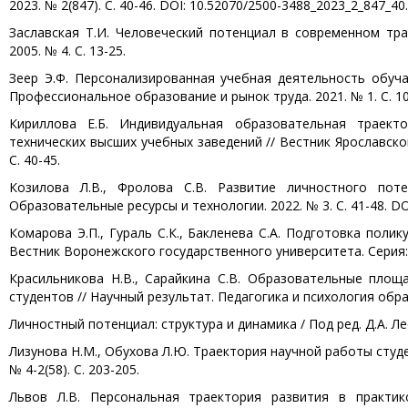
2023. № 2(847). С. 40-46. DOI: 10.52070/2500-3488_2023_2_847_40.
Заславская Т.И. Человеческий потенциал в современном тр
2005. № 4. С. 13-25.
Зеер Э.Ф. Персонализированная учебная деятельность обуч
Профессиональное образование и рынок труда. 2021. № 1. С. 10
Кириллова Е.Б. Индивидуальная образовательная траект
технических высших учебных заведений // Вестник Ярославск
С. 40-45.
Козилова Л.В., Фролова С.В. Развитие личностного пот
Образовательные ресурсы и технологии. 2022. № 3. С. 41-48. DO
Комарова Э.П., Гураль С.К., Бакленева С.А. Подготовка поли
Вестник Воронежского государственного университета. Серия: 
Красильникова Н.В., Сарайкина С.В. Образовательные пло
студентов // Научный результат. Педагогика и психология образо
Личностный потенциал: структура и динамика / Под ред. Д.А. Лео
Лизунова Н.М., Обухова Л.Ю. Траектория научной работы студе
№ 4-2(58). С. 203-205.
Львов Л.В. Персональная траектория развития в практик