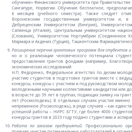
обучение» Финансового университета при Правительстве 
Сингапуре, Норвегии. Обучение бесплатное, предполаг
6 месяцев (учебного семестра). Также следует отм
Воронежским государственным университетом и, в ч
Дебреценским Университетом (Венгрия), Университетом
Сапиенца (Италия), Центральным университетом национ
(Словакия), Университетом Нортумбрии (Соединенное К
Мармара и Акдениз (Турция), Ташкентским Фармацевтическ
Расширение перечня грантовых программ для студентов и 
но и о реализации человеческого потенциала студен
предоставления грантов фондами (например, Благотво
экономических исследований
Н.П. Федоренко, Федеральное агентство по делам молодеж
участию студентов в подготовке грантов вместе с веду
конкурсы, конкурсы с участием и под руководством молод
молодежными научными коллективами кандидатом или док
в возрасте до 39 лет в группах, подающих заявку на гран
лет (Росмолодежь). В отдельных случаях участие именно 
непременное (Росмолодежь), в ряде случаев – как единст
успешной работы – НИРС БГТУ, где более 4000 студентов
конкурсы грантов в 2023 году подано студентами и аспиран
Работа по заказам предприятий.
Профессионально ори
позиции: участие потенциальных работодателей в органи