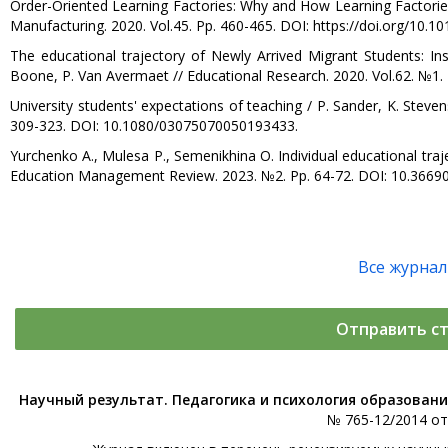
Order-Oriented Learning Factories: Why and How Learning Factories H
Manufacturing. 2020. Vol.45. Pp. 460-465. DOI: https://doi.org/10.1
The educational trajectory of Newly Arrived Migrant Students: Insig
Boone, P. Van Avermaet // Educational Research. 2020. Vol.62. №1
University students' expectations of teaching / P. Sander, K. Steven
309-323. DOI: 10.1080/03075070050193433.
Yurchenko A., Mulesa P., Semenikhina O. Individual educational trajec
Education Management Review. 2023. №2. Pp. 64-72. DOI: 10.3669
Все журна
Отправить с
Научный результат. Педагогика и психология образован
№ 765-12/2014 от 