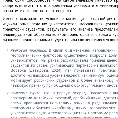
траектории. Способность – не самое значимое качество п
свидетельствует, что в современном университете минимизи
развития их личностного потенциала.
Именно возможности, условия и мотивацию активной деяте
изучили опыт ведущих университетов, касающийся функци
траекторий студентов, результаты его анализа представл
индивидуальной образовательной траектории от первого кур
личными предпочтениями студентов или сложившимися услови
Языковая практика
. В связи с изменением направлений
геополитических факторов, существенно возросла доля
университетов. Мы ранее рассматривали причины данно
студентов из стран, усиливающих партнерские взаимоот
Востока (Давыдова. 2024). Как показывает практика
достаточно высоком уровне владеют, как минимум, одним 
мотивирует российских студентов к более активному и
языковую практику при общении с одногруппниками-иност
Языковые курсы
. Это, в первую очередь, касается онл
партнерами. Китайский, турецкий, арабский языки, доступ
время преподаются носителями языка, в ряде случаев
программы обучения китайскому языку Воронежского г
университета науки и технологии (Китай). Программа реа
двух уровней сложности. При условии успешного оконч