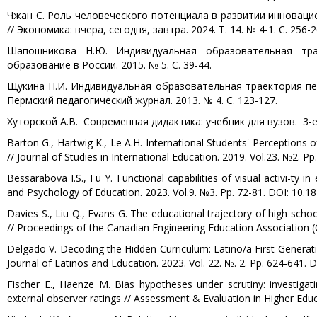
Чжан С. Роль человеческого потенциала в развитии инновац
// Экономика: вчера, сегодня, завтра. 2024. Т. 14. № 4-1. С. 256-2
Шапошникова Н.Ю. Индивидуальная образовательная трае
образование в России. 2015. № 5. С. 39-44.
Щукина Н.И. Индивидуальная образовательная траектория пе
Пермский педагогический журнал. 2013. № 4. С. 123-127.
Хуторской А.В. Современная дидактика: учебник для вузов. 3-е 
Barton G., Hartwig K., Le A.H. International Students' Perceptions
// Journal of Studies in International Education. 2019. Vol.23. №2.
Bessarabova I.S., Fu Y. Functional capabilities of visual activi-ty
and Psychology of Education. 2023. Vol.9. №3. Pp. 72-81. DOI: 10.
Davies S., Liu Q., Evans G. The educational trajectory of high sch
// Proceedings of the Canadian Engineering Education Association (
Delgado V. Decoding the Hidden Curriculum: Latino/a First-Generatio
Journal of Latinos and Education. 2023. Vol. 22. №. 2. Pp. 624-641
Fischer E., Haenze M. Bias hypotheses under scrutiny: investigat
external observer ratings // Assessment & Evaluation in Higher Edu