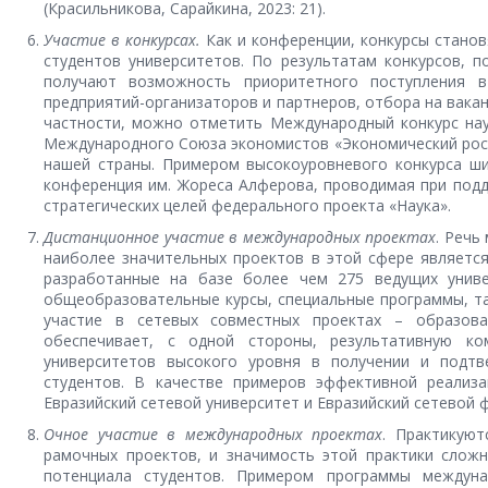
(Красильникова, Сарайкина, 2023: 21).
Участие в конкурсах.
Как и конференции, конкурсы станов
студентов университетов. По результатам конкурсов, 
получают возможность приоритетного поступления в
предприятий-организаторов и партнеров, отбора на вака
частности, можно отметить Международный конкурс на
Международного Союза экономистов «Экономический рост 
нашей страны. Примером высокоуровневого конкурса ши
конференция им. Жореса Алферова, проводимая при подд
стратегических целей федерального проекта «Наука».
Дистанционное участие в международных проектах
. Речь
наиболее значительных проектов в этой сфере являетс
разработанные на базе более чем 275 ведущих униве
общеобразовательные курсы, специальные программы, та
участие в сетевых совместных проектах – образова
обеспечивает, с одной стороны, результативную к
университетов высокого уровня в получении и подтве
студентов. В качестве примеров эффективной реализ
Евразийский сетевой университет и Евразийский сетевой 
Очное участие в международных проектах
. Практикую
рамочных проектов, и значимость этой практики сложн
потенциала студентов. Примером программы междун