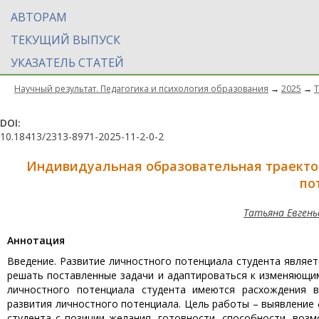
АВТОРАМ
ТЕКУЩИЙ ВЫПУСК
УКАЗАТЕЛЬ СТАТЕЙ
Научный результат. Педагогика и психология образования
→
2025
→
Т
DOI:
10.18413/2313-8971-2025-11-2-0-2
Индивидуальная образовательная траектор
по
Татьяна Евгень
Aннотация
Введение. Развитие личностного потенциала студента являе
решать поставленные задачи и адаптироваться к изменяющим
личностного потенциала студента имеются расхождения в
развития личностного потенциала. Цель работы – выявление
студента с позиции желания, готовности, способности, воз