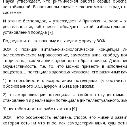
Наука утверждает, что ритмическая работа сердца обесп
нестабильной. В противном случае, человек может страдать 
системам.
И это не беспорядок, – утверждает И.Пригожин: «…хаос – 
деятельность», ибо мозг обладает такой избирательно
установления порядка [7].
Подведем итог сказанному и выведем формулу ЗОЖ.
ЗОЖ с позиций витально-аксиологической концепции л
валеологическое мировоззрение, самоосознание, свободу вол
творчества, как условие здорового образа жизни. Движен
Осуществимость, т.е. то, что можно привести в исполнен
вещества, ... потенциала здоровья человека, его различных каче
1) в способности к возрастанию потенциала (в соответс
обоснованного Э.С.Бауэром и В.И.Вернадским;
2) в самореализации потенциала ... свойства осуществимо
становления и реализации потенциала (интеллектуального, эм
3) нестабильностью работы мозга [9].
ЗОЖ – это особенность человека, способ его жизни и разви
которая есть ни что иное, как самодетерминация, сущност