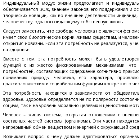
Индивидуальный модус жизни предполагает и индивидуаль
обеспечивается ЗОЖ, знанием законов его поддержания и ос
творческих новаций, как во внешней деятельности индивида,
человечеству, здравосозидающему собственную жизнь.
Следует заместить, что свобода человека не является феноме
имеет свои биологические корни. Живым существам, и челове
открытия новизны. Если эта потребность не реализуется, у 
на здоровье.
Вместе с тем, эта потребность может быть удовлетворен
функций с их жестко фиксированными механизмами, что 
потребностей, составляющих содержание когнитивно-праксио
пониманию природы человека, его характера, проявляю
праксиологическим и социабельным функциям конкретного чел
Эта потребность находится в зависимости от общевитал
здоровье. Здоровье определяется не по полярности состояни
социум, так и на уровень морально-целевых и ценностных мот
Человек – живая система, открытая отношениям с внешне
составных частей системы (организма). Эти части находят
непрерывный обмен веществом и энергией с окружающей сред
Возникает вопрос: к чему должен адаптироваться организ