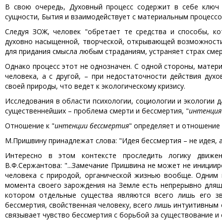
В свою очередь, Духовный процесс содержит в себе ключ
сущности, Бытия и взаимодействует с материальным процессо
Следуя ЗОЖ, человек "обретает те средства и способы, к
духовно насыщенной, творческой, открывающей возможности 
для придания смысла любым страданиям, устраняет страх смерти
Однако процесс этот не однозначен. С одной стороны, матер
человека, а с другой, – при недостаточности действия дух
своей природы, что ведет к экологическому кризису.
Исследования в области психологии, социологии и экологии 
существеннейших – проблема смерти и бессмертия, "
интенция
Отношение к "
интенции бессмертия
" определяет и отношение 
М.Пришвину принадлежат слова: "Идея бессмертия – не идея, а 
Интересно в этом контексте проследить логику движен
В.Ф.Сержантова: "...Замечание Пришвина не может не иниции
человека с природой, органической жизнью вообще. Одним 
момента своего зарождения на Земле есть непрерывно длящи
котором отдельные существа являются всего лишь его зв
бессмертия, свойственная человеку, всего лишь интуитивны
связывает чувство бессмертия с борьбой за существование и 