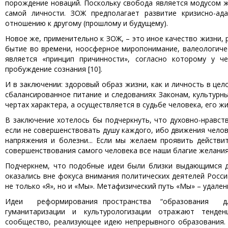
порождение новаций. Поскольку свобода является модусом ж
самой личности. ЗОЖ предполагает развитие кризисно-ад
отношению к другому (прошлому и будущему).
Новое же, применительно к ЗОЖ, – это иное качество жизни, 
бытие во времени, ноосферное миропонимание, валеологиче
является «принцип причинности», согласно которому у ч
пробуждение сознания [10].
И в заключении: здоровый образ жизни, как и личность в цел
сбалансированное питание и следованиях Законам, культурн
чертах характера, а осуществляется в судьбе человека, его жи
В заключение хотелось бы подчеркнуть, что духовно-нравст
если не совершенствовать душу каждого, ибо движения челов
напряжения и болезни... Если мы желаем проявить действи
совершенствования самого человека все наши благие желания,
Подчеркнем, что подобные идеи были близки выдающимся де
оказались вне фокуса внимания политических деятелей Росси
не только «Я», но и «Мы». Метафизический путь «Мы» – удален
Идеи реформирования пространства “образования для 
гуманитаризации и культурологизации отражают тенде
сообщество, реализующее идею непрерывного образования.