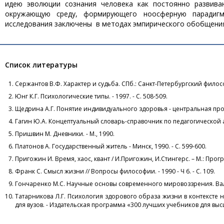
идею эволюции сознания человека как постоянно развива
окружающую среду, формирующего ноосферную парадигму
исследования заключены в методах эмпирического обобщения 
Список литературы
Сержантов В.Ф. Характер и судьба. СПб.: Санкт-Петербургский филос
Юнг К.Г. Психологические типы. - 1997. - С. 508-509.
Щедрина А.Г. Понятие индивидуального здоровья - центральная про
Гагин Ю.А. Концептуальный словарь-справочник по педагогической 
Пришвин М. Дневники. - М., 1990.
Платонов А. Государственный житель - Минск, 1990. - С. 599-600.
Пригожин И. Время, хаос, квант / И.Пригожин, И.Стингерс. – М.: Прогре
Франк С. Смысл жизни // Вопросы философии. - 1990 - Ч 6. - С. 109.
Гончаренко М.С. Научные основы современного мировоззрения. Валеоло
Татарникова Л.Г. Психология здорового образа жизни в контексте н
для вузов. - Издательская программа «300 лучших учебников для высше