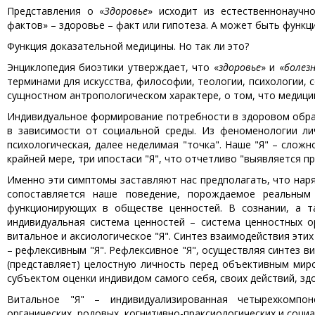
Представления о «
Здоровье
» исходит из естественнонаучн
фактов» – здоровье – факт или гипотеза. А может быть функц
Функция доказательной медицины. Но так ли это?
Энциклопедия биоэтики утверждает, что «
здоровье
» и «
болез
терминами для искусства, философии, теологии, психологии, с
сущностном антропологическом характере, о том, что медицин
Индивидуальное формирование потребности в здоровом образе
в зависимости от социальной среды. Из феноменологии лич
психологическая, далее неделимая "точка". Наше "Я" – слож
крайней мере, три ипостаси "Я", что отчетливо "выявляется п
Именно эти симптомы заставляют нас предполагать, что наря
сопоставляется наше поведение, порождаемое реальным 
функционирующих в обществе ценностей. В сознании, а та
индивидуальная система ценностей – система ценностных о
витальное и аксиологическое "Я". Синтез взаимодействия эт
– рефлексивным "Я". Рефлексивное "Я", осуществляя синтез в
(представляет) целостную личность перед объективным мир
субъектом оценки индивидом самого себя, своих действий, здор
Витальное "Я" – индивидуализированная четырехкомпон
органических, родовых, когнитивно-праксиологических и соци