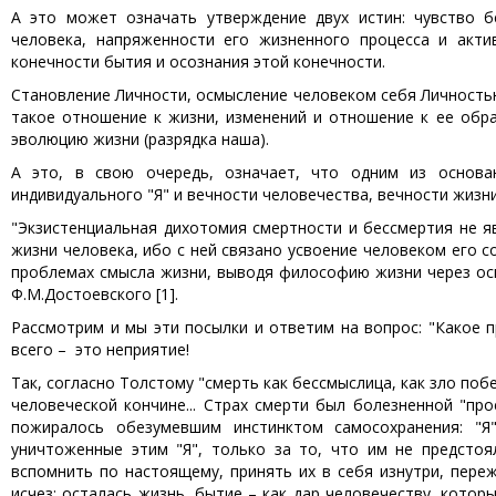
А это может означать утверждение двух истин: чувство б
человека, напряженности его жизненного процесса и акт
конечности бытия и осознания этой конечности.
Становление Личности, осмысление человеком себя Личностью
такое отношение к жизни, изменений и отношение к ее обра
эволюцию жизни (разрядка наша).
А это, в свою очередь, означает, что одним из основа
индивидуального "Я" и вечности человечества, вечности жиз
"Экзистенциальная дихотомия смертности и бессмертия не 
жизни человека, ибо с ней связано усвоение человеком его 
проблемах смысла жизни, выводя философию жизни через осм
Ф.М.Достоевского [1].
Рассмотрим и мы эти посылки и ответим на вопрос: "Какое п
всего – это неприятие!
Так, согласно Толстому "смерть как бессмыслица, как зло 
человеческой кончине... Страх смерти был болезненной "пр
пожиралось обезумевшим инстинктом самосохранения: "Я"
уничтоженные этим "Я", только за то, что им не предсто
вспомнить по настоящему, принять их в себя изнутри, переж
исчез: осталась жизнь, бытие – как дар человечеству, кото