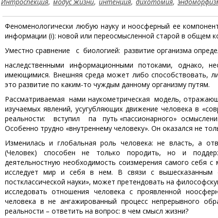
Интроспекция
,
модус жизни
,
интенция
,
дихотомия
,
эндоморфиз
Феноменологически любую науку и ноосферный ее компоне
информации (i): новой или переосмысленной старой в общем к
Уместно сравнение с биологией: развитие организма опреде
наследственными информационными потоками, однако, не
имеющимися. Внешняя среда может либо способствовать, ли
это развитие по каким-то чуждым данному организму путям.
Рассматриваемая нами наукометрическая модель, отражающа
изучаемых явлений, усугубляющих движение человека в 
реальности: вступил па путь «пассионарного» осмыслени
Особенно трудно «внутреннему человеку». Он оказался не толь
Изменилась и глобальная роль человека: нe власть, а от
(Человек) способен не только породить, но и поддер
деятельностную необходимость соизмерения самого себя с 
исследует мир и себя в нем. В связи с вышесказанным е
постклассической науки», может претендовать на философс
исследовать отношения человека с проявленной ноосферн
человека в не ангажированный процесс непрерывного обр
реальности – ответить на вопрос: в чем смысл жизни?