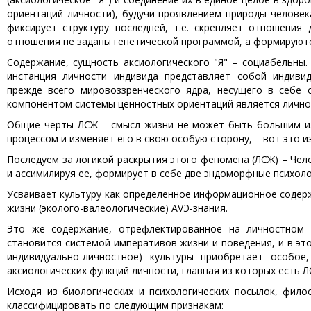
ориентаций личности), будучи проявлением природы человека
фиксирует структуру последней, т.е. скрепляет отношения
отношения не заданы генетической программой, а формируютс
Содержание, сущность аксиологического "Я" – социабельны.
инстанция личности индивида представляет собой индиви
прежде всего мировоззренческого ядра, несущего в себе 
компонентом системы ценностных ориентаций является лично
Общие черты ЛСЖ – смысл жизни не может быть большим ил
процессом и изменяет его в свою особую сторону, – вот это из
Последуем за логикой раскрытия этого феномена (ЛСЖ) – Чел
и ассимилируя ее, формирует в себе две эндоморфные психоло
Усваивает культуру как определенное информационное содерж
жизни (эколого-валеологические) АVЭ-знания.
Это же содержание, отрефлектированное на личностном у
становится системой императивов жизни и поведения, и в эт
индивидуально-личностное) культуры приобретает особое,
аксиологических функций личности, главная из которых есть
Исходя из биологических и психологических посылок, фил
классифицировать по следующим признакам: