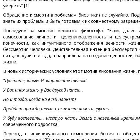
умереть" [1].
Обращение к смерти (проблемам биоэтики) не случайно. По
знать их проблемы и быть готовым к их совместному разреше
Последуем за мыслью великого философа: "Если, далее и
самосознание личности, целенаправленность и целеустре
конечности, как интуитивного отображения вечности жиз
бессмертия человека. Действительная интенция бессмертия 
пить, не курить и т.д.), а направлена на создание ценностей,
жизни.
В новых исторических условиях этот мотив ликования жизни,
"
Цветите, юные! И здоровейте телом!
У Вас иная жизнь, у Вас другой напев...
Но и тогда, когда на всей планете
Пройдет вражда племен, исчезнет ложь и грусть...
Я буду воспевать... шестую часть Земли с названьем кратким
современного подростка.
Перевод с индивидуального осмысления бытия в общест
(аксиологическое "Я") и соединение их в единое целое в здор