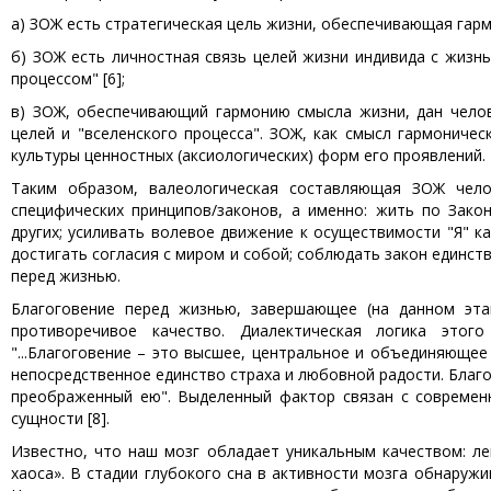
а) ЗОЖ есть стратегическая цель жизни, обеспечивающая гар
б) ЗОЖ есть личностная связь целей жизни индивида с жизнь
процессом" [6];
в) ЗОЖ, обеспечивающий гармонию смысла жизни, дан челов
целей и "вселенского процесса". ЗОЖ, как смысл гармониче
культуры ценностных (аксиологических) форм его проявлений.
Таким образом, валеологическая составляющая ЗОЖ челов
специфических принципов/законов, а именно: жить по Зако
других; усиливать волевое движение к осуществимости "Я" 
достигать согласия с миром и собой; соблюдать закон единства
перед жизнью.
Благоговение перед жизнью, завершающее (на данном эта
противоречивое качество. Диалектическая логика этог
"...Благоговение – это высшее, центральное и объединяющее
непосредственное единство страха и любовной радости. Благ
преображенный ею". Выделенный фактор связан с современ
сущности [8].
Известно, что наш мозг обладает уникальным качеством: ле
хаоса». В стадии глубокого сна в активности мозга обнаруж