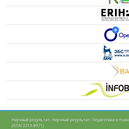
Научный результат. Научный результат. Педагогика и пси
(ISSN 2313-8971)