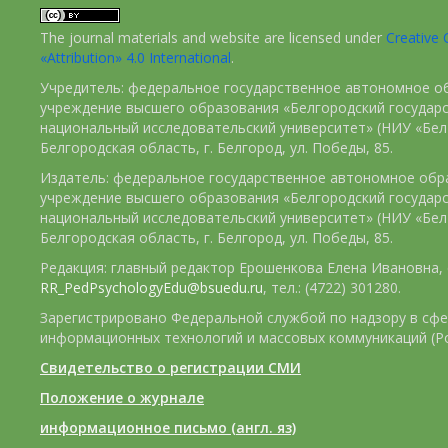
The journal materials and website are licensed under
Creativ
«Attribution» 4.0 International
.
Учредитель: федеральное государственное автономное о
учреждение высшего образования «Белгородский государ
национальный исследовательский университет» (НИУ «БелГ
Белгородская область, г. Белгород, ул. Победы, 85.
Издатель: федеральное государственное автономное обр
учреждение высшего образования «Белгородский государ
национальный исследовательский университет» (НИУ «БелГ
Белгородская область, г. Белгород, ул. Победы, 85.
Редакция: главный редактор Ерошенкова Елена Ивановна, e
RR_PedPsychologyEdu@bsuedu.ru
, тел.: (4722) 301280.
Зарегистрировано Федеральной службой по надзору в сфе
информационных технологий и массовых коммуникаций (Р
Свидетельство о регистрации СМИ
Положение о журнале
информационное письмо (англ. яз)