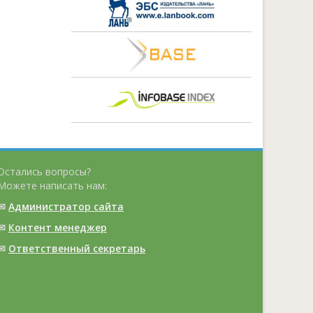
Остались вопросы?
Можете написать нам:
✉
Администратор сайта
✉
Контент менеджер
✉
Ответственный cекретарь