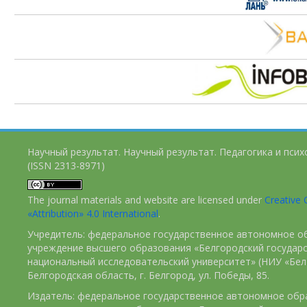
Научный результат. Научный результат. Педагогика и пси
(ISSN 2313-8971)
The journal materials and website are licensed under
Creativ
«Attribution» 4.0 International
.
Учредитель: федеральное государственное автономное о
учреждение высшего образования «Белгородский государ
национальный исследовательский университет» (НИУ «БелГ
Белгородская область, г. Белгород, ул. Победы, 85.
Издатель: федеральное государственное автономное обр