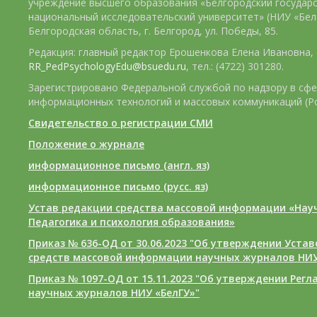
учреждение высшего образования «Белгородский государ
национальный исследовательский университет» (НИУ «БелГ
Белгородская область, г. Белгород, ул. Победы, 85.
Редакция: главный редактор Ерошенкова Елена Ивановна, e
RR_PedPsychologyEdu@bsuedu.ru
, тел.: (4722) 301280.
Зарегистрировано Федеральной службой по надзору в сфе
информационных технологий и массовых коммуникаций (Р
Свидетельство о регистрации СМИ
Положение о журнале
информационное письмо (англ. яз)
информационное письмо (русс. яз)
Устав редакции средства массовой информации «Нау
Педагогика и психология образования»
Приказ № 636-ОД от 30.06.2023 "Об утверждении Уста
средств массовой информации научных журналов НИУ
Приказ № 1097-ОД от 15.11.2023 "Об утверждении Рег
научных журналов НИУ «БелГУ»"