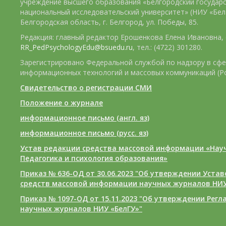
учреждение высшего образования «Белгородский государ
национальный исследовательский университет» (НИУ «БелГ
Белгородская область, г. Белгород, ул. Победы, 85.
Редакция: главный редактор Ерошенкова Елена Ивановна, e
RR_PedPsychologyEdu@bsuedu.ru
, тел.: (4722) 301280.
Зарегистрировано Федеральной службой по надзору в сфе
информационных технологий и массовых коммуникаций (Р
Свидетельство о регистрации СМИ
Положение о журнале
информационное письмо (англ. яз)
информационное письмо (русс. яз)
Устав редакции средства массовой информации «Нау
Педагогика и психология образования»
Приказ № 636-ОД от 30.06.2023 "Об утверждении Уста
средств массовой информации научных журналов НИУ
Приказ № 1097-ОД от 15.11.2023 "Об утверждении Рег
научных журналов НИУ «БелГУ»"