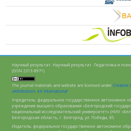
Научный результат. Научный результат. Педагогика и пси
(ISSN 2313-8971)
The journal materials and website are licensed under
Creativ
«Attribution» 4.0 International
.
Учредитель: федеральное государственное автономное о
учреждение высшего образования «Белгородский государ
национальный исследовательский университет» (НИУ «БелГ
Белгородская область, г. Белгород, ул. Победы, 85.
Издатель: федеральное государственное автономное обр