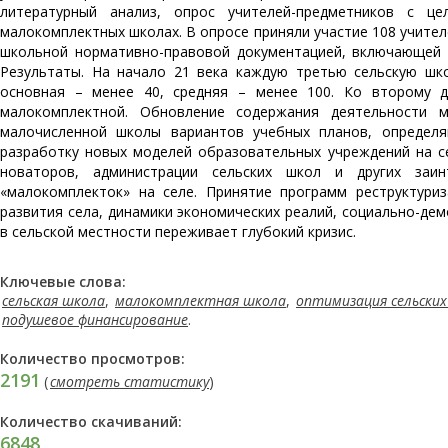
литературный анализ, опрос учителей-предметников с ц
малокомплектных школах. В опросе приняли участие 108 учител
школьной нормативно-правовой документацией, включающей 
Результаты. На начало 21 века каждую третью сельскую шк
основная – менее 40, средняя – менее 100. Ко второму д
малокомплектной. Обновление содержания деятельности 
малочисленной школы вариантов учебных планов, определя
разработку новых моделей образовательных учреждений на се
новаторов, администрации сельских школ и других заин
«малокомплекток» на селе. Принятие программ реструктури
развития села, динамики экономических реалий, социально-де
в сельской местности переживает глубокий кризис.
Ключевые слова:
сельская школа
,
малокомплектная школа
,
оптимизация сельских
подушевое финансирование
.
Количество просмотров:
2191
(
смотреть статистику
)
Количество скачиваний:
6848