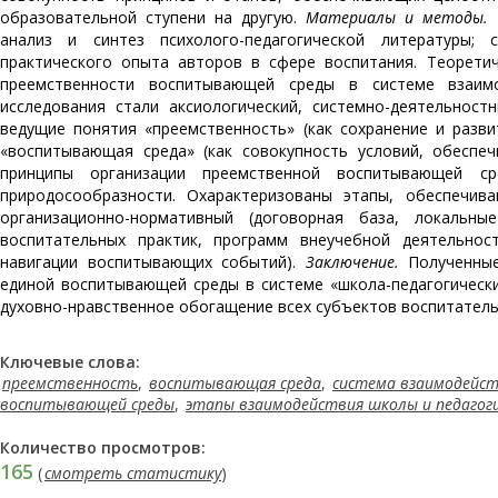
образовательной ступени на другую.
Материалы и методы.
П
анализ и синтез психолого-педагогической литературы; 
практического опыта авторов в сфере воспитания. Теорети
преемственности воспитывающей среды в системе взаимод
исследования стали аксиологический, системно-деятельнос
ведущие понятия «преемственность» (как сохранение и разв
«воспитывающая среда» (как совокупность условий, обеспе
принципы организации преемственной воспитывающей сре
природосообразности. Охарактеризованы этапы, обеспечив
организационно-нормативный (договорная база, локальные
воспитательных практик, программ внеучебной деятельност
навигации воспитывающих событий).
Заключение.
Полученные
единой воспитывающей среды в системе «школа-педагогически
духовно-нравственное обогащение всех субъектов воспитател
Ключевые слова:
преемственность
,
воспитывающая среда
,
система взаимодейст
воспитывающей среды
,
этапы взаимодействия школы и педагоги
Количество просмотров:
165
(
смотреть статистику
)