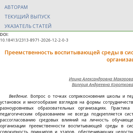
АВТОРАМ
ТЕКУЩИЙ ВЫПУСК
УКАЗАТЕЛЬ СТАТЕЙ
DOI:
10.18413/2313-8971-2026-12-2-0-3
Преемственность
воспитывающей среды в сис
организ
Ирина Александровна Макарова 
Валерия Андреевна Короткова
Введение
. Вопрос о точках соприкосновения школы и пе
установок и многообразие взглядов на формы сотрудничест
разноуровневых образовательных организациях. Практи
педагогическим образованием не всегда подкрепляется сис
рассогласованию средовых влияний на личность обучающ
организации преемственности воспитывающей среды в сис
совокупность принципов и этапов, обеспечивающих целостн