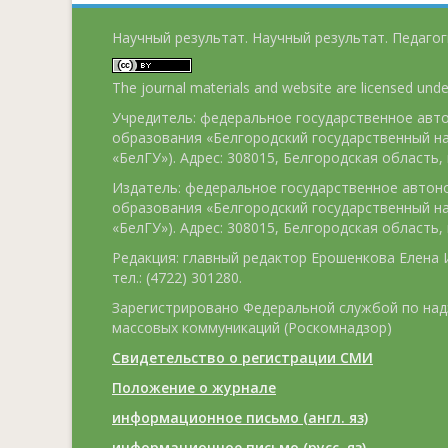
Научный результат. Научный результат. Педагог
The journal materials and website are licensed und
Учредитель: федеральное государственное ав
образования «Белгородский государственный н
«БелГУ»). Адрес: 308015, Белгородская область, г
Издатель: федеральное государственное авто
образования «Белгородский государственный н
«БелГУ»). Адрес: 308015, Белгородская область, г
Редакция: главный редактор Ерошенкова Елена И
тел.: (4722) 301280.
Зарегистрировано Федеральной службой по над
массовых коммуникаций (Роскомнадзор)
Свидетельство о регистрации СМИ
Положение о журнале
информационное письмо (англ. яз)
информационное письмо (русс. яз)