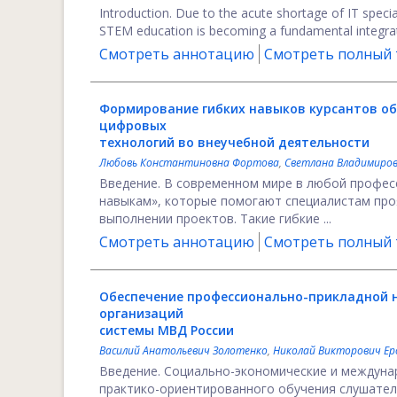
Introduction. Due to the acute shortage of IT specia
STEM education is becoming a fundamental integrative 
Смотреть аннотацию
Смотреть полный т
Формирование гибких навыков курсантов об
цифровых
технологий во внеучебной деятельности
Любовь Константиновна Фортова
,
Светлана Владимиров
Введение. В современном мире в любой профес
навыкам», которые помогают специалистам про
выполнении проектов. Такие гибкие ...
Смотреть аннотацию
Смотреть полный т
Обеспечение профессионально-прикладной 
организаций
системы МВД России
Василий Анатольевич Золотенко
,
Николай Викторович Е
Введение. Социально-экономические и междуна
практико-ориентированного обучения слушател