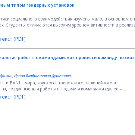
зным типом гендерных установок
тики социального взаимодействия изучены мало, в основном о
ах. Студенты отличаются высоким уровнем активности в реализ
екст (PDF)
ология работы с командами: как провести команду по ска
 Данкин
,
Ирина Владимировна Дурманова
сти BANI − мира, хрупкого, тревожного, нелинейного и
ы, созданные для работы с людьми и командами (далее – ...
екст (PDF)