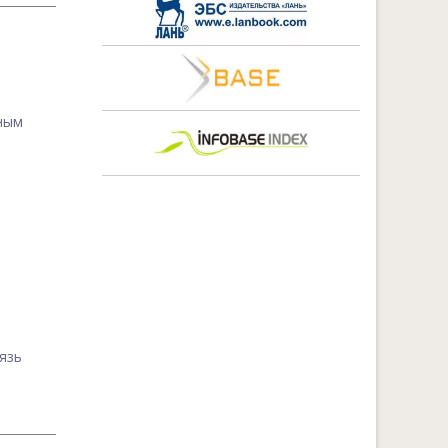
вным
язь