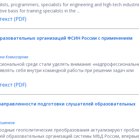
lists, programmers, specialists for engineering and high-tech industri
basis for training specialists in the ...
екст (PDF)
разовательных организаций ФСИН России с применением
на Комиссарова
сиональной среде стали уделять внимание «надпрофессиональ
являть себя внутри командной работы при решении задач или
екст (PDF)
направленности подготовки слушателей образовательных
рошенков
родные геополитические преобразования актуализируют пробл
ей образовательных организаций системы МВД России, впервы