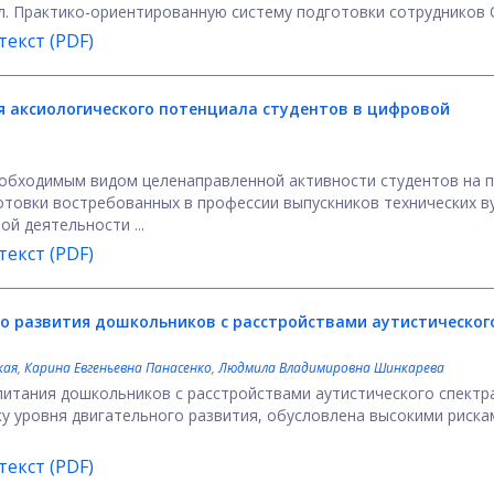
л. Практико-ориентированную систему подготовки сотрудников О
екст (PDF)
я аксиологического потенциала студентов в цифровой
еобходимым видом целенаправленной активности студентов на п
товки востребованных в профессии выпускников технических ву
й деятельности ...
екст (PDF)
го развития дошкольников с расстройствами аутистическог
кая
,
Карина Евгеньевна Панасенко
,
Людмила Владимировна Шинкарева
питания дошкольников с расстройствами аутистического спектр
нку уровня двигательного развития, обусловлена высокими риска
екст (PDF)