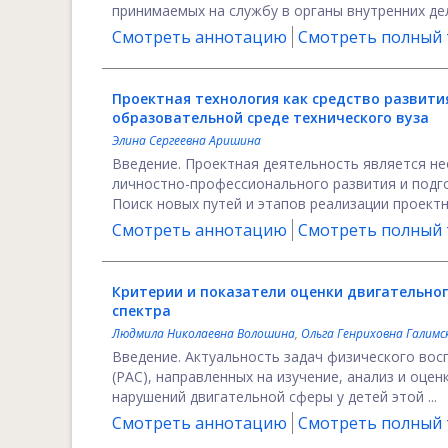
принимаемых на службу в органы внутренних де
Смотреть аннотацию
Смотреть полный т
Проектная технология как средство развити
образовательной среде технического вуза
Элина Сергеевна Аришина
Введение. Проектная деятельность является н
личностно-профессионального развития и подго
Поиск новых путей и этапов реализации проектно
Смотреть аннотацию
Смотреть полный т
Критерии и показатели оценки двигательно
спектра
Людмила Николаевна Волошина
,
Ольга Генриховна Галимс
Введение. Актуальность задач физического вос
(РАС), направленных на изучение, анализ и оце
нарушений двигательной сферы у детей этой ...
Смотреть аннотацию
Смотреть полный т