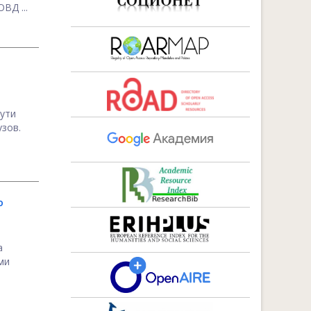
ВД ...
ути
зов.
о
а
ми