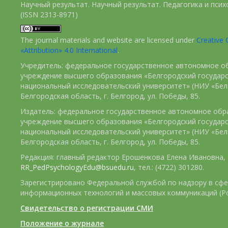
Научный результат. Научный результат. Педагогика и пси
(ISSN 2313-8971)
The journal materials and website are licensed under
Creativ
«Attribution» 4.0 International
.
Учредитель: федеральное государственное автономное о
учреждение высшего образования «Белгородский государ
национальный исследовательский университет» (НИУ «БелГ
Белгородская область, г. Белгород, ул. Победы, 85.
Издатель: федеральное государственное автономное обр
учреждение высшего образования «Белгородский государ
национальный исследовательский университет» (НИУ «БелГ
Белгородская область, г. Белгород, ул. Победы, 85.
Редакция: главный редактор Ерошенкова Елена Ивановна, e
RR_PedPsychologyEdu@bsuedu.ru
, тел.: (4722) 301280.
Зарегистрировано Федеральной службой по надзору в сфе
информационных технологий и массовых коммуникаций (Р
Свидетельство о регистрации СМИ
Положение о журнале