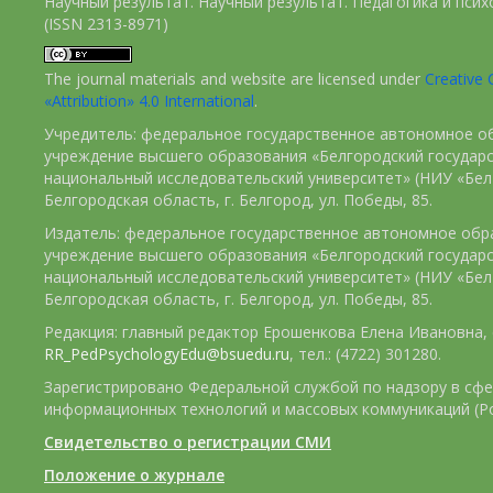
Научный результат. Научный результат. Педагогика и пси
(ISSN 2313-8971)
The journal materials and website are licensed under
Creativ
«Attribution» 4.0 International
.
Учредитель: федеральное государственное автономное о
учреждение высшего образования «Белгородский государ
национальный исследовательский университет» (НИУ «БелГ
Белгородская область, г. Белгород, ул. Победы, 85.
Издатель: федеральное государственное автономное обр
учреждение высшего образования «Белгородский государ
национальный исследовательский университет» (НИУ «БелГ
Белгородская область, г. Белгород, ул. Победы, 85.
Редакция: главный редактор Ерошенкова Елена Ивановна, e
RR_PedPsychologyEdu@bsuedu.ru
, тел.: (4722) 301280.
Зарегистрировано Федеральной службой по надзору в сфе
информационных технологий и массовых коммуникаций (Р
Свидетельство о регистрации СМИ
Положение о журнале