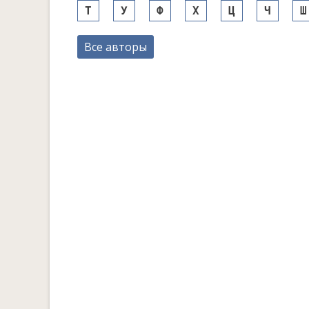
Т
У
Ф
Х
Ц
Ч
Ш
Все авторы