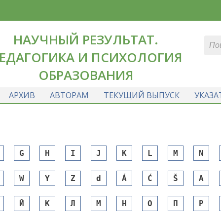
НАУЧНЫЙ РЕЗУЛЬТАТ.
ЕДАГОГИКА И ПСИХОЛОГИЯ
ОБРАЗОВАНИЯ
АРХИВ
АВТОРАМ
ТЕКУЩИЙ ВЫПУСК
УКАЗА
G
H
I
J
K
L
M
N
W
Y
Z
d
Á
Ć
Š
А
Й
К
Л
М
Н
О
П
Р