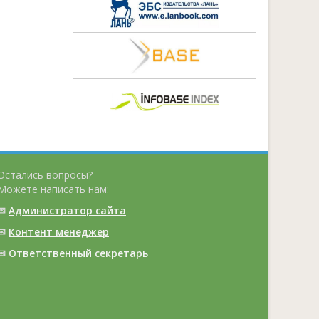
Остались вопросы?
Можете написать нам:
✉
Администратор сайта
✉
Контент менеджер
✉
Ответственный cекретарь