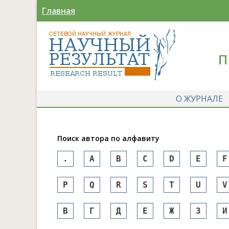
Главная
П
О ЖУРНАЛЕ
Поиск автора по алфавиту
.
A
B
C
D
E
F
P
Q
R
S
T
U
V
В
Г
Д
Е
Ж
З
И