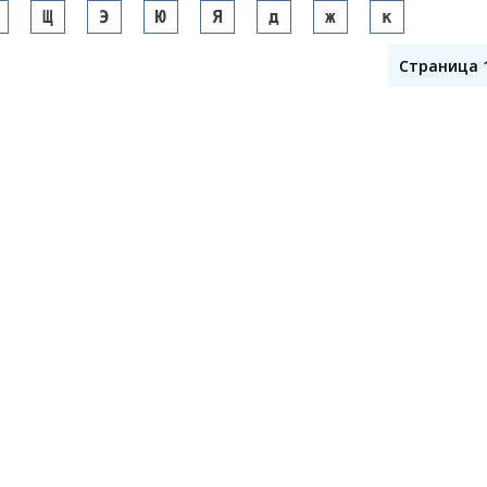
Щ
Э
Ю
Я
д
ж
к
Страница 1