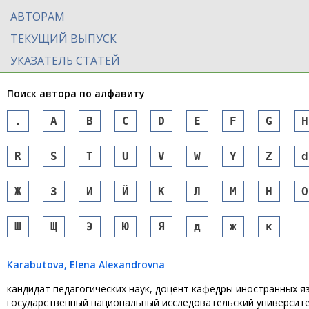
АВТОРАМ
ТЕКУЩИЙ ВЫПУСК
УКАЗАТЕЛЬ СТАТЕЙ
Поиск автора по алфавиту
.
A
B
C
D
E
F
G
H
R
S
T
U
V
W
Y
Z
d
Ж
З
И
Й
К
Л
М
Н
О
Ш
Щ
Э
Ю
Я
д
ж
к
Karabutova
, Elena Alexandrovna
кандидат педагогических наук, доцент кафедры иностранных 
государственный национальный исследовательский университе