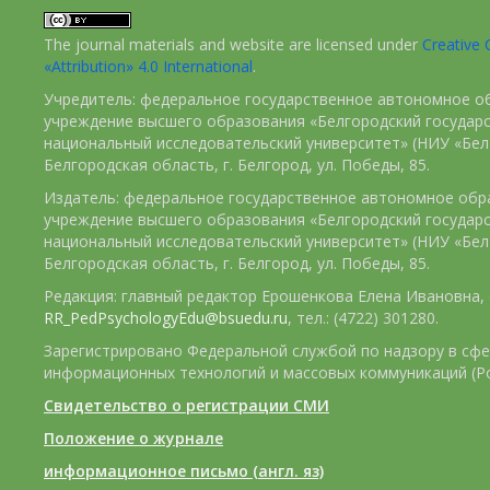
The journal materials and website are licensed under
Creativ
«Attribution» 4.0 International
.
Учредитель: федеральное государственное автономное о
учреждение высшего образования «Белгородский государ
национальный исследовательский университет» (НИУ «БелГ
Белгородская область, г. Белгород, ул. Победы, 85.
Издатель: федеральное государственное автономное обр
учреждение высшего образования «Белгородский государ
национальный исследовательский университет» (НИУ «БелГ
Белгородская область, г. Белгород, ул. Победы, 85.
Редакция: главный редактор Ерошенкова Елена Ивановна, e
RR_PedPsychologyEdu@bsuedu.ru
, тел.: (4722) 301280.
Зарегистрировано Федеральной службой по надзору в сфе
информационных технологий и массовых коммуникаций (Р
Свидетельство о регистрации СМИ
Положение о журнале
информационное письмо (англ. яз)