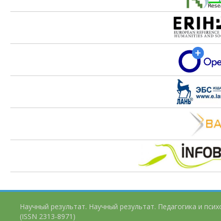
Научный результат. Научный результат. Педагогика и пси
(ISSN 2313-8971)