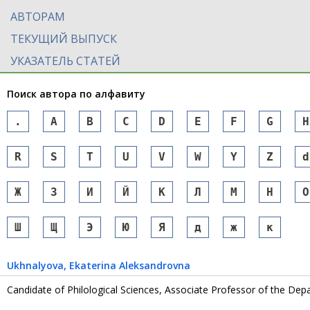
АВТОРАМ
ТЕКУЩИЙ ВЫПУСК
УКАЗАТЕЛЬ СТАТЕЙ
Поиск автора по алфавиту
.
A
B
C
D
E
F
G
H
R
S
T
U
V
W
Y
Z
d
Ж
З
И
Й
К
Л
М
Н
О
Ш
Щ
Э
Ю
Я
д
ж
к
Ukhnalyova
, Ekaterina Aleksandrovna
Candidate of Philological Sciences, Associate Professor of the De