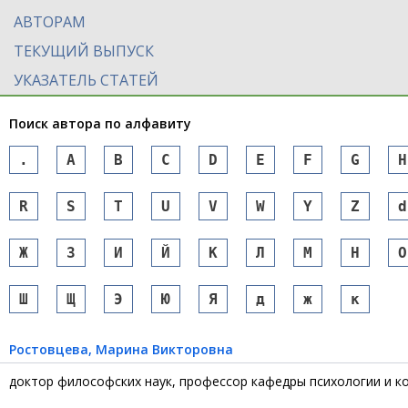
АВТОРАМ
ТЕКУЩИЙ ВЫПУСК
УКАЗАТЕЛЬ СТАТЕЙ
Поиск автора по алфавиту
.
A
B
C
D
E
F
G
H
R
S
T
U
V
W
Y
Z
d
Ж
З
И
Й
К
Л
М
Н
О
Ш
Щ
Э
Ю
Я
д
ж
к
Ростовцева
, Марина Викторовна
доктор философских наук, профессор кафедры психологии и ко