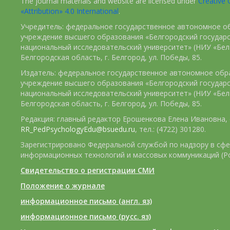
The journal materials and website are licensed under
Creativ
«Attribution» 4.0 International
.
Учредитель: федеральное государственное автономное о
учреждение высшего образования «Белгородский государ
национальный исследовательский университет» (НИУ «БелГ
Белгородская область, г. Белгород, ул. Победы, 85.
Издатель: федеральное государственное автономное обр
учреждение высшего образования «Белгородский государ
национальный исследовательский университет» (НИУ «БелГ
Белгородская область, г. Белгород, ул. Победы, 85.
Редакция: главный редактор Ерошенкова Елена Ивановна, e
RR_PedPsychologyEdu@bsuedu.ru
, тел.: (4722) 301280.
Зарегистрировано Федеральной службой по надзору в сфе
информационных технологий и массовых коммуникаций (Р
Свидетельство о регистрации СМИ
Положение о журнале
информационное письмо (англ. яз)
информационное письмо (русс. яз)